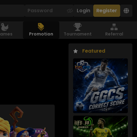
Login
Register
ames
Promotion
Tournament
Referral
Featured