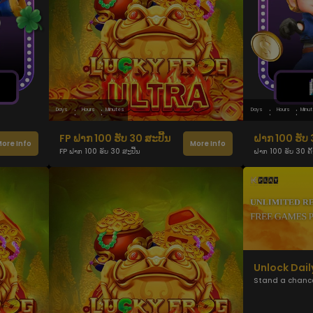
:
:
:
:
Days
Hours
Minutes
Days
Hours
Minu
FP ຟາກ 100 ຮັບ 30 ສະປີ້ນ
ຝາກ 100 ຮັບ 
ore Info
More Info
FP ຟາກ 100 ຮັບ 30 ສະປີ້ນ
ຝາກ 100 ຮັບ 30 ຄັ