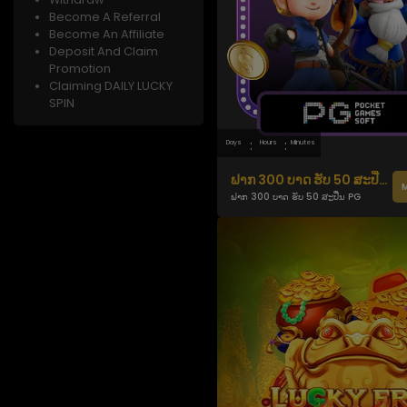
Become A Referral
Become An Affiliate
Deposit And Claim
Promotion
Claiming DAILY LUCKY
SPIN
:
:
Days
Hours
Minutes
ຟາກ 300 ບາດ ຮັບ 50 ສະປີ່່ນ PG
M
ຟາກ 300 ບາດ ຮັບ 50 ສະປີ່່ນ PG