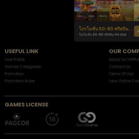
:
:
Days
Hours
Minutes
โปรโมชั่น 50-80 ฟรีสปิน PG Slot
M
โปรโมชั่น 50-80 ฟรีสปิน PG Slot
USEFUL LINK
OUR COM
User Profile
About Us | KIPPL
Games Categories
Contact Us
Promotion
Terms Of Use
Promotion Rules
Laos Online Ca
GAMES LICENSE