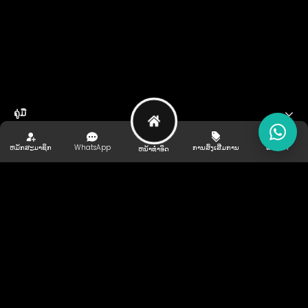
ຄູ່ມື
ຊ່ວຍເຫຼືອ ແລະ ສະຫນັບສະຫນູນ
ຫມັກສະມາຊິກ
WhatsApp
ການສົ່ງເສີມການ
ແນະນຳ
ຫນ້າທໍາອິດ
ຜູ້ໃຫ້ການສັ່ງຊື້
ຕິດ​ຕາມ​ພວກ​ເຮົາ
ເກມໄລເສັນ
ກິລາ
ອີສະປອດ
ພັັນທະມດຂອງເຮົາ
ລິຂະສິດ©
2026
KIPPLAY ລິຂະສິດ v3.3.729.51911.61