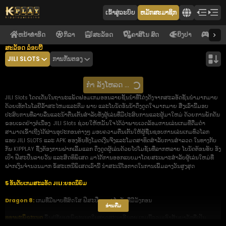
ເຂົ້າ​ສູ່​ລະ​ບົບ
ຫມັກສະມາຊິກ
ຫນ້າທໍາອິດ
ກິລາ
ສະລັອດ
ຄາສິໂນ ສົດ
ຍິງປາ
ອີ ຄາສ
ສະລັອດ ລ໋ອບບີ້
JILI SLOTS
ການກັ່ນຕອງ
ກຳ ລັງໂຫລດ ...
JILI Slots ໂດດເດັ່ນໃນຖານະແພັດຟອມເກມອອນລາຍຊັ້ນນຳທີ່ໂດ່ງດັງຈາກສະລອັດຊັ້ນນຳມາກມາຍ
ດ້ວຍເທັກໂນໂລຢີລ້ຳສະໄຫມແລະຕີມ ພາບ ແລະໂບນັດອັນນ້າດຶງດູດໃຈມາກມາຍ ສີ່ງເລົ່ານີ້ມອບ
ປະສົບການທີ່ລາບລື່ນແລະນ້າຕື່ນເຕັ້ນສຳລັບທັ່ງຜູ້ເລ່ນທີ່ມີປະສົບການແລະຜູ້ມາໃຫມ່ ດ້ວຍການພັກດັນ
ຂອບເຂດຢ່າງຕໍ່ເນື່ອງ JILI Slots ຊ່ວຍໃຫ້ຫມັ້ນໃຈໄດ້ວ່າພາບເວດລ້ອມການເລ່ນເກມທີ່ດື່ມດຳ
ສາມາດເຂົ້າເຖີງໄດ້ຜ່ານອຸປະກອນຕ່າງໆ ມອບຄວາມຕື່ນເຕັ້ນໃຫ້ຜູ້ຊື່ນຊອບການເລ່ນເກມທົ່ວໂລກ
ແອບ JILI SLOTS ແລະ APK ຮອງຮັບທັ່ງໂມດເງີນຈີງແລະໂມດສາທິດສຳລັບການສຳລວດ ໃນທາງກັບ
ກັນ KIPPLAY ຊື້ງຕ້ອງການຝາກເລີ້ມແລກ ດຶງດູດຜູ້ເລ່ນດ້ວຍໂປໂມຊັ່ນທີ່ລາກຫລາຍ ໂບນັດຕ້ອນຮັບ ອັງ
ເປົາ ຟີສະປີ່ນລາຍວັນ ແລະສິດທິພິເສດ ມາໄດ້ການອອກແບບມາໂດຍສະເພາະສຳລັບຜູ້ເລ່ນໃຫມ່ທີ່
ຝາກເງິນຈຳນວນມາກ ຂໍ້ສະເຫນີພິເສດເລົ່ານີ້ ນຳສະເນີໂອກາດໃນການເພີ້ມລາງວັນສູງສຸດ
5 ອັນດັບເກມສະລອັດ JILI:ຍອດນິຍົມ
Dragon 8:
ເກມທີ່ມີພາບທີ່ສົດໃສ ຟີສະປີ່ນ ແລະໂບນັດທີ່ມີມັງກອນ
ອ່ານ​ຕື່ມ
ທອງພະພິຂະເນດ
ຂື້ນຢູ່ກັບພະພິຂະເນດໃນສາດສະນາຮີນດູນ ເກມນີ້ລວມເອົາສັນຍາລັກທີ່ເປັນ