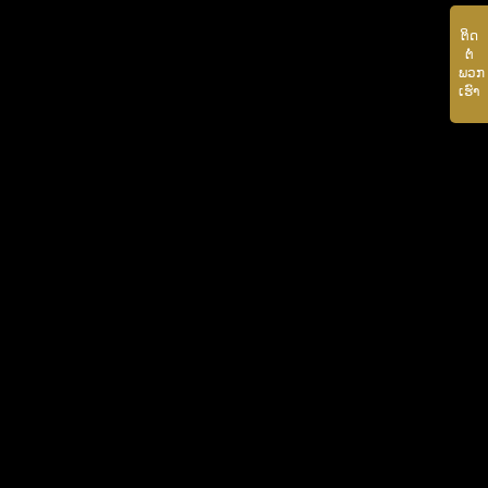
ຕິດ​
ຕໍ່​
ພວກ​
ເຮົາ