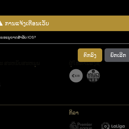
ການແຈ້ງເຕືອນເວັບ
ນ​ອະ​ນຸ​ຍາດ​ສໍາ​ລັບ IOS​?
ຕົກ​ລົງ
ຍົກເລີກ
ແລະ ສະຫນັບສະຫນູນ
ຜູ້ໃຫ້ການສັ່ງຊື້
້
ກິລາ