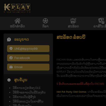
ຫນ້າທໍາອິດ
ກິລາ
ສະລັອດ
ຄາສິໂນ ສ
ສະລັອດ ລ໋ອບບີ້
ອະນຸຍາດ
LINE@kipplay99
Facebook
FACHAI Slots ມອບປະສົບການໃນການຫຼິ້ນເກມສະ
ການຊະນະລາງວັນເງິນສົດຈິງຜູ້ຫຼິ້ນສາມາດ
Email
ເຊິ່ງສາມາດເຂົ້າເຖິງບົນເລັບທັອບອຸປະກອນມືຖ
KIPPLAY ມີຄວາມໂດດເດັ່ນໂດຍຕ້ອງມີການຝາກເງີນຄ
ວັນ ແລະອື່ນໆອີກໝາກມາຍການໃຫ້ລາງວັນສຳລັບຜູ້ຫ
ສູນຂໍ້ມູນ
5 ອັນດັບເກມແລກຍອດນິຍົມທີ່ສຸດໃນ FACHAI:
ວິທີການຮຽກຮ້ອງ DLS
Hot Pot Party Slot Game :
ປາຕີ້ຄອດພ້ອມມີສ
ວິທີທີ່ຈະກາຍເປັນພີ່ນ້ອງກັນ
ເພີ່ມໂອກາດໃນການຊະນະລາງວັນແຈັກພອດຢ່
ວິທີການເປັນຜູ້ສົ່ງຕໍ່
ວິທີລົງທະບຽນໃນຄາສິໂນ
ວິທີເຂົ້າສູ່ລະບົບ