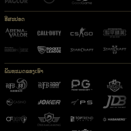
ອີສະປອດ
ພັັນທະມດຂອງເຮົາ