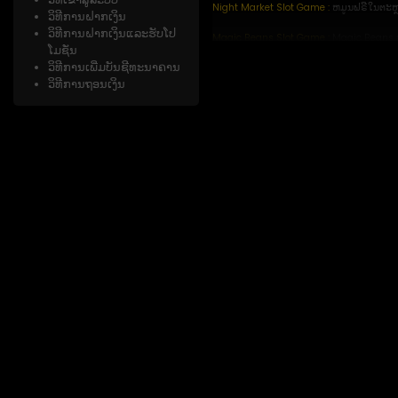
Night Market Slot Game :
ຫມູນຟຣີໃນຕະຫຼາ
ວິທີການຝາກເງິນ
ວິທີການຝາກເງິນແລະຮັບໂປ
Magic Beans Slot Game :
Magic Beans ສາ
ໂມຊັ່ນ
ວິທີການເພີ່ມບັນຊີທະນາຄານ
Chinese New Year Slot Game :
ໃນນິທານພື
ວິທີການຖອນເງິນ
COWBOYS Slot Game :
ເກມຄາບອຍນີ້ເປັນເກ