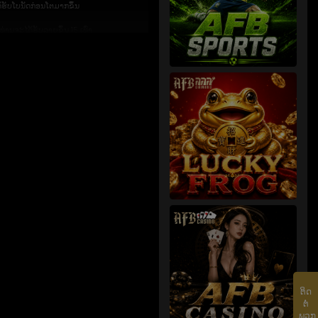
້ຮັບໂບນັດກ່ອນໂຕມາກຂຶ້ນ
ານຈະໄດ້ຮັບລາຍຂຶ້ນ 15 ເທົ່າ
ທັດຈູບຄູ່ມັນ
ກຊາວບ້ານຄົນອື່ນ!
ຕິດ​
ຕໍ່​
ພວກ​