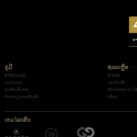
ກາ
ຄູ່ມື
ຊ່ວຍເຫຼືອ 
ຜູ້ໃຊ້ໂປຣໄຟລ໌
ຕິດຕໍ່ເຮົາ
ເກມປະເພດ
ກຽວກັບເຮົາ
ການສົ່ງເສີມການ
ເງື່ອນໄຂການ ນຳ ໃຊ
ກົດລະບຽບການສົ່ງເສີມ
ບລັອກ
ເກມໄລເສັນ