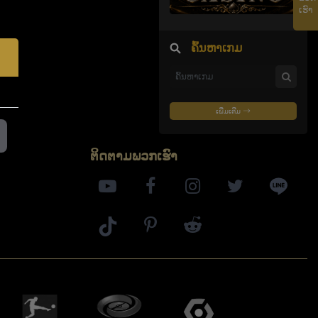
ເຮົາ
ຄົ້ນຫາເກມ
ເພີ່ມເຕີມ
ຕິດ​ຕາມ​ພວກ​ເຮົາ