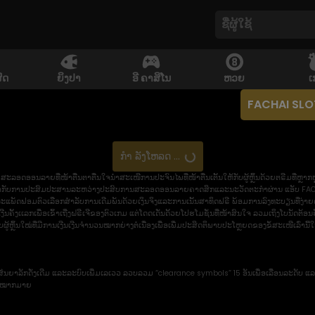
ົດ
ຍິງປາ
ອີ ຄາສິໂນ
ຫວຍ
ເ
FACHAI SLO
ກຳ ລັງໂຫລດ ...
ລອດອອນລາຍທີ່ໜ້າຕື່ນຕາຕື່ນໃຈນຳສະເໜີການປະຈົນໄພທີ່ໜ້າຕື່ນເຕັ້ນໃຫ້ກັບຜູ້ຫຼິ້ນດ້ວຍຕຣີມທີ່ຫຼ
ດື່ມດຳກັບການປະສົມປະສານລະຫວ່າງປະສົບການສະລອດອອນລາຍຄາດສິກແລະນະວັດຕະກຳຜ່ານ ແອັບ FAC
ືແລະແພັດຟອມຕົວເລືອກສຳລັບການເດີມພັນດ້ວຍເງິນຈິງແລະການເນັ້ນສາທິດຟຣີ ພ້ອມການລົງທະບຽນທີ່ງ່າ
ັ້ງເເລກເພື່ອເຂົ້າເຖີ່ງຝຣີເຈີຂອງຕົວເກມ ແຕ່ໂດດເດັ່ນດ້້ວຍໂປຮໂມຊັ່ນທີ່ໜ້າສົນໃຈ ລວມເຖິງໂບນັດຕ້ອ
ຼິ້ນໃໝ່ທີ່ມີການເງີນເງີນຈຳນວນໝາກຍ່າງຕໍ່ເນື່ອງເພື່ອເພີ່ມປະສິດຕິພາບປະໂຫຼຍດຂອງຂໍ້ສະເໜີເລົ່ານີ້ໃ
ັນຍາລັກດັ່ງເດີມ ແລະລະບົບເພີ່ມເລເວວ ລວບລວມ “clearance symbols” 15 ອັນເພື່ອເລື່ອນລະດັບ ແລະ
າງໝາກມາຍ