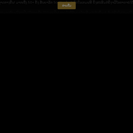
ດກາງຄືນ! ມາກເຖີ່ງ 50+ ຄັ້ງ ສັນຍາລັກ Scatter ຈຳປະກົດໃນເກມຝຮີ ຍິ່ງສະສົມກໍຍິ່ງຈມີໂອກາດຈະໄດ
ອ່ານ​ຕື່ມ
ມາດຮັບຝຣີສະປີນໄດ້ຫຼາຍຖືງ 250 ສະປີນ! ຕາບໃດທີ່ສັນຍາລັກເສີມປະກົດຂື້ນ 4 ອັນຕໍ່ຄັ້ງໃນເກມຝຣີ ທ່
້ນບ້ານຈີນມີຕົວປະຫຼາດຊື່ຫຽນ ໂດຍຈະອອກມາໃນວັນຕຸດຈີນເພື່ອກີນຄົນໃນໝູ່ບ້ານ ຄົນຈີນໂບລານຈື່ງໄຊ້ບັນ
ມຕໍ່ສູ້ເດືອດເລືອກທີ່ຫນ່າສົນໃຈຫຼາຍກິດຈະກຄືການຈັບກຸ່ມຄາບອຍຕາດ່ຽວຊື່ແຈັກເຂົາຂະໂມຍອາຫານຈາ