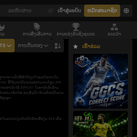
ເຂົ້າ​ສູ່​ລະ​ບົບ
ຫມັກສະມາຊິກ
ກມ
ການສົ່ງເສີມການ
ການແຂ່ງຂັນຊິງຊະນະ
ແນະນຳ
TS
ການກັ່ນຕອງ
ເຂົ້າຮ່ວມ
າກຫຼາຍກຣາບຟິກທີ່ໜ້າດຶງດູດໃຈແລະໂອກາດໃນ
HAI ທີ່ໃຊ້ງານໄດ້ງ່າຍແລະການດາວໂຫຼດ APK
ຍດາຍຜ່າເວັບໄຊ້ KIPPLAY ໃນທາງຕົງກັນຂ້າມ
ນຮັບສະມາຊິກໃໝ່ ຊ່ອງອັ່ງເປົ່າ ຮັບຝຣີສະປີນລາຍ
ຫ້ສູງສຸດ
ໃນຂະນະດ່ຽວກັນກໍ່ປົດລ໊ອກສີ່ລ່ຽນ 6X6 ເພື່ອ