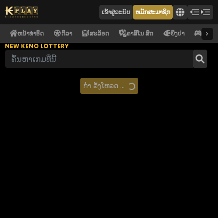
ເຂົ້າ​ສູ່​ລະ​ບົບ
ຫມັກສະມາຊິກ
ຫນ້າທໍາອິດ
ກິລາ
ສະລັອດ
ຄາສິໂນ ສົດ
ຍິງປາ
ອີ ຄາສ
NEW KENO LOTTERY
ກຳ ລັງໂຫລດ ...