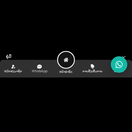
ຄູ່ມື
ຊ່ວຍເຫຼືອ ແລະ ສະຫນັບສະຫນູນ
ຫມັກສະມາຊິກ
WhatsApp
ການສົ່ງເສີມການ
ແນະນຳ
ຫນ້າທໍາອິດ
ຜູ້ໃຫ້ການສັ່ງຊື້
ຕິດ​ຕາມ​ພວກ​ເຮົາ
ເກມໄລເສັນ
ກິລາ
ອີສະປອດ
ພັັນທະມດຂອງເຮົາ
ລິຂະສິດ©
2026
KIPPLAY ລິຂະສິດ v3.3.729.51911.154