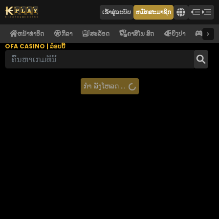
ເຂົ້າ​ສູ່​ລະ​ບົບ
ຫມັກສະມາຊິກ
ຫນ້າທໍາອິດ
ກິລາ
ສະລັອດ
ຄາສິໂນ ສົດ
ຍິງປາ
ອີ ຄາສ
OFA CASINO | ລ໋ອບບີ້
ກຳ ລັງໂຫລດ ...