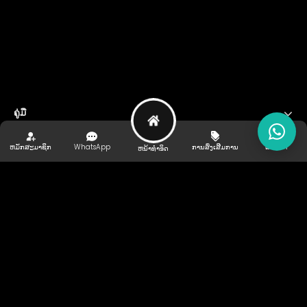
ຄູ່ມື
ຊ່ວຍເຫຼືອ ແລະ ສະຫນັບສະຫນູນ
ຫມັກສະມາຊິກ
WhatsApp
ການສົ່ງເສີມການ
ແນະນຳ
ຫນ້າທໍາອິດ
ຜູ້ໃຫ້ການສັ່ງຊື້
ຕິດ​ຕາມ​ພວກ​ເຮົາ
ເກມໄລເສັນ
ກິລາ
ອີສະປອດ
ພັັນທະມດຂອງເຮົາ
ລິຂະສິດ©
2026
KIPPLAY ລິຂະສິດ v3.3.729.51911.124