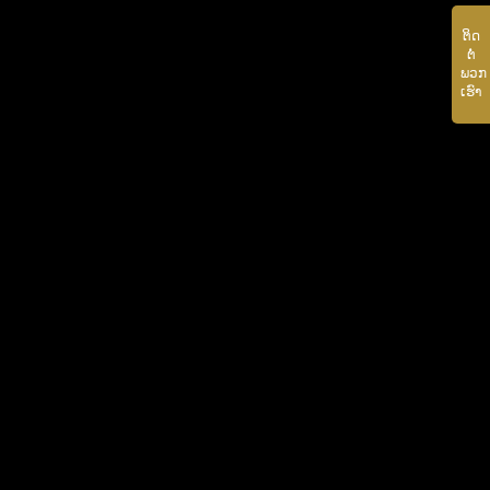
ຕິດ​
ຕໍ່​
ພວກ​
ເຮົາ