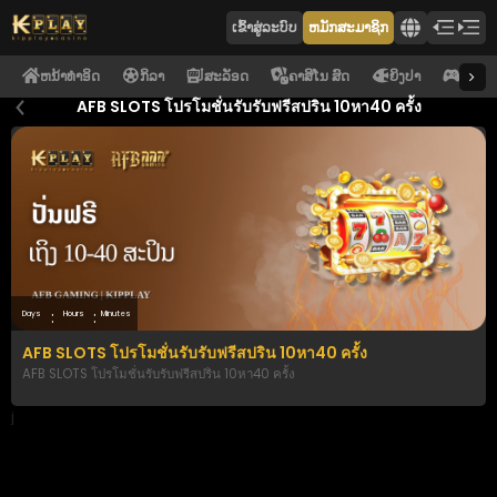
ເຂົ້າ​ສູ່​ລະ​ບົບ
ຫມັກສະມາຊິກ
ຫນ້າທໍາອິດ
ກິລາ
ສະລັອດ
ຄາສິໂນ ສົດ
ຍິງປາ
ອີ ຄາສ
AFB SLOTS โปรโมชั่นรับรับฟรีสปริน 10หา40 ครั้ง
:
:
Days
Hours
Minutes
AFB SLOTS โปรโมชั่นรับรับฟรีสปริน 10หา40 ครั้ง
AFB SLOTS โปรโมชั่นรับรับฟรีสปริน 10หา40 ครั้ง
j