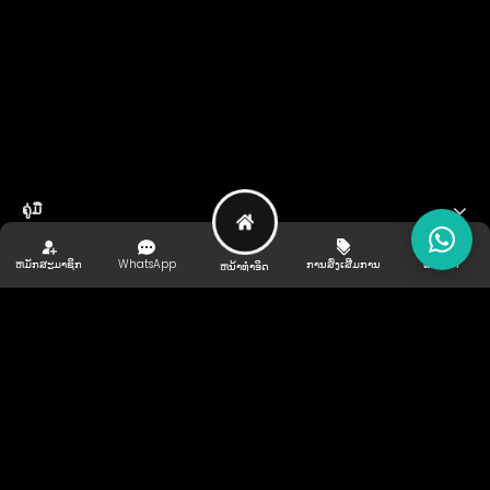
ຄູ່ມື
ຊ່ວຍເຫຼືອ ແລະ ສະຫນັບສະຫນູນ
ຫມັກສະມາຊິກ
WhatsApp
ການສົ່ງເສີມການ
ແນະນຳ
ຫນ້າທໍາອິດ
ຜູ້ໃຫ້ການສັ່ງຊື້
ຕິດ​ຕາມ​ພວກ​ເຮົາ
ເກມໄລເສັນ
ກິລາ
ອີສະປອດ
ພັັນທະມດຂອງເຮົາ
ລິຂະສິດ©
2026
KIPPLAY ລິຂະສິດ v3.3.729.51911.76