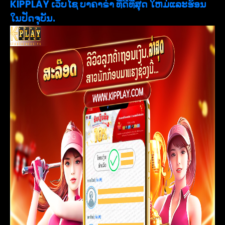
KIPPLAY ເວັບໄຊ ບາຄາຣ່າ ທີ່ດີທີ່ສຸດ ໃຫມ່ແລະຮ້ອນ
ໃນປັດຈຸບັນ.