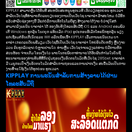
KIPPLAY ສາມາດຫຼິ້ນໄດ້ທັນທີ ສະຫນັບສະຫນູນທຸກເວທີ ເຮັດວຽກທຸກບ່ອນ ທຸກເວລາ
ສໍາລັບເວັບໄຊທີ່ທໍາລາຍກົດລະບຽບຂອງການເປັນເວັບໄຊ ບາຄາຣ່າ ລ້າສະໄຫມ. ບໍ່ມີອີກ
ແລ້ວສຳລັບຊ່ອງທາງນີ້ ມີແຕ່ບໍລິການເທັກໂນໂລຍີສູງ ສ້າງລາຍໄດ້ງ່າຍ ບໍ່ວ່າຢູ່ໃສກໍ
ສາມາດລົງພະນັນ ບາຄາຣ່າ ໄດ້ ຮອງຮັບທັງໂທລະສັບມືຖື iOS ແລະ Android ຄອມພິວ
ເຕີ Windows ທຸກລຸ້ນ ໂນດບຸກ ແທັບເລັດ iPad ອຸປະກອນອີເລັກໂທຣນິກທຸກລຸ້ນ ພຽງ
ແຕ່ເຊື່ອມຕໍ່ອິນເຕີເນັດແລະ Wifi ຄລິກເພື່ອເຂົ້າ KIPPLAY ເລີ່ມການພະນັນເກມ ບາ
ຄາຣ່າ ເກຣດລະດັບພຣີມຽມ ເວັບໄຊນີ້ເປັນເວັບໄຊ ບາຄາຣ່າ ໃຫຍ່ອັນດັບຫນຶ່ງ ຫຼິ້ນງ່າຍ
ມ່ວນ ຄົບທຸກລົດຊາດ ບໍ່ຫຼາຍປານໃດ. ທ່ານຫຼິ້ນ ເວັບໄຊຈ່າຍພຽງແຕ່ທ່ານ ບໍ່ມີການຫັກ
ສ່ວນຮ້ອຍ ຈ່າຍເຕັມ ໂອນເງິນໄວ ພາຍໃນກະພິບຕາທ່ານຈະໄດ້ຮັບຜົນກໍາໄລໃນບັນຊີ
ທະນາຄານຂອງທ່ານທັນທີທີ່ກົດປຸ່ມຖອນເງິນອັດຕະໂນມັດທີ່ເວັບໄຊ 285bet. ບາຄາຣ່າ
ມີ ເມ​ນູ​ກະ​ເປົ໋າ​ເງິນ​ອັດ​ຕະ​ໂນ​ມັດ​ສໍາ​ລັບ​ການ​ຖອນ​ແລະ​ການ​ຝາກ​ເງິນ​ ສະ​ນັ້ນ​ມັນ​ເປັນ​ການ​
ງ່າຍ​ທີ່​ຈະ​ໃຊ້​ເງິນ​ໄດ້​ທຸກ​ບ່ອນ​ ທຸກ​ເວ​ລາ​.
KIPPLAY ການພະນັນສໍາລັບການສ້າງລາຍໄດ້ຜ່ານ
ໂທລະສັບມືຖື