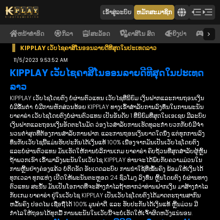
ເຂົ້າ​ສູ່​ລະ​ບົບ
ຫມັກສະມາຊິກ
ຫນ້າທໍາອິດ
ກິລາ
ສະລັອດ
ຄາສິໂນ ສົດ
ຍິງປາ
ອີ ຄາສ
KIPPLAY ເວັບໄຊຄາສິໂນອອນລາຍດີທີສຸດໃນປະເທດລາວ
11/5/2023 9:53:52 AM
KIPPLAY ເວັບໄຊຄາສິໂນອອນລາຍດີທີສຸດໃນປະເທດ
ລາວ
KIPPLAY ເວັບໄຊໂດຍຕົງ ບໍ່ຜ່ານຕົວແທນ ເວັບໄຊທີ່ນິຍົມ ເງິນຝາກແລະການຖອນເງິນ
ບໍ່ມີຂັ້ນຕຳ. ບໍ່ມີການຫັກສ່ວນຮ້ອຍ KIPPLAY ທາງເຂົ້າສໍາລັບການລົງທຶນໃນການພະນັນ
ບາຄາຣ່າ ເວັບໄຊໂດຍຕົງບໍ່ຜ່ານຕົວແທນ ເປັນອັນດັບ 1 ທີ່ນິຍົມທີ່ສຸດໃນເອເຊຍ ມີລະບົບ
ເງິນຝາກແລະຖອນເງິນອັດຕະໂນມັດ ວ່ອງໄວສໍາລັບການເຮັດທຸລະກໍາ ບວກກັບບໍ່ມີຈໍາ
ນວນຕໍາ່ສຸດທີ່ຕ້ອງການສໍາລັບການຝາກ. ແລະການຖອນເງິນບາດໃດນຶ່ງ ແຕ່ທຸກການລົງ
ທຶນກັບເວັບໄຊນີ້ແມ່ນຮັບປະກັນໄດ້ເງິນແທ້ 100% ເນື່ອງຈາກມັນເປັນເວັບໄຊໂດຍຕົງ
ແລະບໍ່ຜ່ານຕົວແທນ ມັນເຮັດໃຫ້ການບໍລິການເກມ ບາຄາຣ່າ ຄົບຖ້ວນທີ່ສຸດສໍາລັບຜູ້ຫຼິ້ນ
ຖ້າພວກເຂົາ ເຂົ້າມາລົງພະນັນໃນເວັບໄຊ KIPPLAY ທ່ານຈະໄດ້ພົບກັບຄວາມມ່ວນໃນ
ການຫຼີ້ນຢ່າງຄ່ອງແຄ້ວ ບໍ່ຕິດຂັດ ອັບເດດລະບົບ ການນຳໃຊ້ທີ່ໝັ້ນຄົງ ພ້ອມໃຫ້ເງິນໄດ້
ທຸກເວລາ ທຸກແຫ່ງ ເປີດໃຫ້ພະນັນຕະຫຼອດ 24 ຊົ່ວໂມງ ລົງທຶນ ຫຼິ້ນໂດຍຕົງ ບໍ່ຜ່ານທາງ
ຕົວແທນ ສະນັ້ນ ມັນເປັນໂອກາດທີ່ຈະສ້າງກໍາໄລຖ້າຫາກວ່າທ່ານຝາກເງິນ ມາສ້າງກໍາໄລ
ກັບເກມ ບາຄາຣ່າ ຢູ່ໃນເວັບໄຊ KIPPLAY ເປັນເວັບໄຊໂດຍຕົງໄດ້ມາດຕະຖານສາກົນ
ຫມັ້ນຄົງ ປອດໄພ ເຊື່ອຖືໄດ້ 100% ມູນຄ່າດີ. ແລະ ຮັບປະກັນໄດ້ເງິນແທ້ ຫຼີ້ນມ່ວນ ມີ
ກຳໄລໃຫ້ຖອນໄດ້ທຸກມື້ ການພະນັນໃນເວັບນີ້ຈະບໍ່ເຮັດໃຫ້ເຈົ້າຜິດຫວັງແນ່ນອນ.