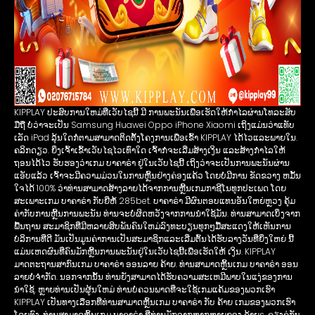
KIPPLAY ປະສົບການໃຫມ່ທີ່ເວັບໄຊນີ້ ມີ ການພະນັນເພື່ອເຮັດໃຫ້ກໍາໄລຜ່ານໂທລະສັບ
ມືຖື ບໍ່ວ່າຈະເປັນ Samsung Huawei Oppo iPhone Xiaomi ເຖິງແມ່ນວ່າແທັບ
ເລັດ iPad ລຸ້ນໃດກໍ່ຕາມສາມາດຕິດຕັ້ງໂຄງການເພື່ອເຂົ້າ KIPPLAY ໄດ້ໄວແລະພາຍໃນ.
ຄລິກດຽວ. ຍິ່ງເຈົ້າເຂົ້າເວັບໄຊໄວເທົ່າໃດ ເຈົ້າກໍຈະເລີ່ມສ້າງເງິນ ແລະສ້າງກຳໄລໃຫ້
ຖອນໄດ້ໄວ ຮັບຮອງວ່າເກມ ບາຄາຣ່າ ຢູ່ໃນເວັບໄຊນີ້ ເຖິງວ່າຈະເປັນການພະນັນຜ່ານ
ແອັບແລ້ວ ເຈົ້າຈະມີຄວາມມ່ວນໃນການຫຼິ້ນຢ່າງຄ່ອງແຄ້ວ ໂດຍບໍ່ມີການ ຂັດຂວາງ ຫມັ້ນ
ໃຈໄດ້ 100% ວ່າທ່ານສາມາດສ້າງລາຍໄດ້ຈາກການຫຼີ້ນເກມກາຊີໂນທຸກປະເພດ ໂດຍ
ສະເພາະເກມ ບາຄາຣ່າ ກັບຍີ່ຫໍ້ 285bet. ບາຄາຣ່າ ມີຜົນຕອບແທນອັນໃຫຍ່ຫຼວງ ຄຸ້ມ
ຄ່າກັບການຫຼີ້ນການພະນັນ ທ່ານຈະບໍ່ຜິດຫວັງຈາກການນໍາໃຊ້ມັນ. ທ່ານສາມາດເບິ່ງຈາກ
ພື້ນຖານ ສະມາຊິກທີ່ມີຫລາຍສິບພັນຄົນໃຫມ່ລົງທະບຽນທຸກໆມື້ສະແດງໃຫ້ເຫັນການ
ບໍລິການທີ່ດີ ມັນເປັນມູນຄ່າການເປັນສະມາຊິກແລະເລີ່ມຕົ້ນໄດ້ຮັບລາງວັນທີ່ຍິ່ງໃຫຍ່ ນີ້
ແມ່ນເຫດຜົນທີ່ຄົນມັກຫຼີ້ນການພະນັນຢູ່ໃນເວັບໄຊນີ້ເພື່ອເຮັດໃຫ້ ເງິນ. KIPPLAY
ມາດຕະຖານສາກົນເກມ ບາຄາຣ່າ ອອນລາຍ ຄ້າຍ. ທ່ານສາມາດຫຼິ້ນເກມ ບາຄາຣ່າ ອອນ
ລາຍບໍ່ຈໍາກັດ. ນອກຈາກນັ້ນ ທ່ານຍັງສາມາດໄດ້ຮັບຄວາມສະເຫມີພາບໃນແງ່ຂອງການ
ນໍາໃຊ້. ຫຼາຍທ່ານເປັນຜູ້ນໃຫມ່ ທ່ານບໍ່ຄວນພາດທີ່ຈະໃຊ້ເກມແຄ້ມຂອງພວກເຮົາ
KIPPLAY ເປັນທາງເລືອກທີ່ທ່ານສາມາດຫຼິ້ນເກມ ບາຄາຣ່າ ກັບ ຄ້າຍ ເກມຂອງພວກເຮົາ
ໂດຍຕົງ. ທ່ານສາມາດຫຼິ້ນເກມ ບາຄາຣ່າ ທີ່ທ່ານມັກຈາກຫຼາກຫຼາຍຂອງ ຄ້າຍs. ຄຽງຄູ່ກັບ