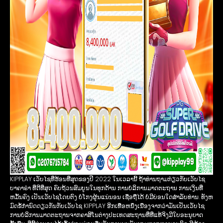
KIPPLAY ເວັບໄຊທີ່ຮ້ອນທີ່ສຸດຂອງປີ 2022 ໃນເວລານີ້ ຖ້າທ່ານຖາມກ່ຽວກັບເວັບໄຊ
ບາຄາຣ່າ ທີ່ດີທີ່ສຸດ ຄົບຖ້ວນສົມບູນໃນທຸກດ້ານ ການບໍລິການມາດຕະຖານ ການເງິນທີ່
ຫມັ້ນຄົງ ເປັນເວັບໄຊໂດຍຕົງ ບໍ່ໂກງຜູ້ນແນ່ນອນ ເຊື່ອຖືໄດ້ ບໍ່ມີບ່ອນໃດສໍາລັບທ່ານ. ທັງຫ
ມົດຂໍ້ກໍານົດດຽວກັນກັບເວັບໄຊ KIPPLAY ອີກເທື່ອຫນຶ່ງເນື່ອງຈາກວ່າມັນເປັນເວັບໄຊ
ການບໍລິການມາດຕະຖານຈາກຄາສິໂນຕ່າງປະເທດສະຖານທີ່ທີ່ແທ້ຈິງມີໃບອະນຸຍາດ