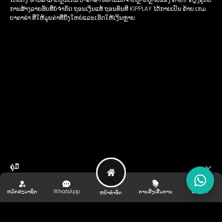
ການສ້າງລາຍຮັບທີ່ບໍ່ຈໍາກັດ ຖອນເງິນແທ້ ຖອນທັນທີ KIPPLAY ໄດ້ກາຍເປັນ ຄ້າຍ ເກມ
ບາຄາຣ່າ ທີ່ໃຫ້ມູນຄ່າທີ່ຍິ່ງໃຫຍ່ແລະເຮັດໃຫ້ເງິນຫຼາຍ.
ຄູ່ມື
ຊ່ວຍເຫຼືອ ແລະ ສະຫນັບສະຫນູນ
ຫມັກສະມາຊິກ
WhatsApp
ການສົ່ງເສີມການ
ແນະນຳ
ຫນ້າທໍາອິດ
ຜູ້ໃຫ້ການສັ່ງຊື້
ຕິດ​ຕາມ​ພວກ​ເຮົາ
ເກມໄລເສັນ