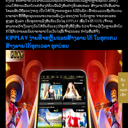
ຢັ້ງຢືນ. ທີ່ນີ້ທ່ານຈະໄດ້ເຂົ້າຮ່ວມມ່ວນຊື່ນກັບການພະນັນເກມຫຼາກຫຼາຍຊະນິດ ມີຫ້ອງ
ເກມໃຫ້ທ່ານເລືອກໂດຍບໍ່ຕ້ອງຕໍ່ຄິວເພື່ອລົງທຶນຢ່າງອິດສະຫລະ. ສ້າງລາຍໄດ້ເສີມຜ່ານ
ໂທລະສັບມືຖືແບບງ່າຍໆ ເປີດໃຫ້ໃຊ້ງານຕະຫຼອດ ບໍ່ມີວັນພັກ ເຂົ້າຮ່ວມມ່ວນຊື່ນກັບເກມ
ບາຄາຣ່າ ທີ່ດີທີ່ສຸດຄຸນນະພາບເກຣດພຣີມຽມ ຜ່ອນງ່າຍ ໂບນັດຫຼາຍ ຈ່າຍຕອບແທນ
ສູງສຸດ ຄຸ້ມຄ່າ. ເຮັດທຸກການລົງທືນກັບເວັບໄຊ KIPPLAY ໝັ້ນໃຈໄດ້ 100% ເຈົ້າຈະ
ສາມາດຄວ້າເງິນລາງວັນໃຫ້ກັບຕົນເອງໄດ້ທຸກຄັ້ງທີ່ລົງທືນ ບໍ່ວ່າເຈົ້າຈະມີເງິນຫຼາຍເທົ່າໃດ
ກໍ່ໃຊ້ກັບການພະນັນບາຄາຣາດໃນເວັບໄຊນີ້ເຈົ້າແນ່ນອນ ກໍາໄລທີ່ແທ້ຈິງ.
KIPPLAY ງ່າຍທີ່ຈະຫຼິ້ນແລະສ້າງລາຍໄດ້ ໃນ​ທຸກເກມ
ສ້າງລາຍໄດ້ທຸກເວລາ ທຸກບ່ອນ
ຕິດ​
ຕໍ່​
ພວກ​
ເຮົາ