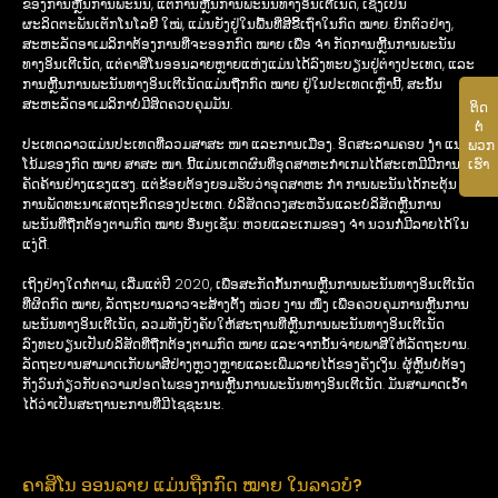
ຂອງການຫຼີ້ນການພະນັນ, ແຕ່ການຫຼີ້ນການພະນັນທາງອິນເຕີເນັດ, ເຊິ່ງເປັນ
ຜະລິດຕະພັນເຕັກໂນໂລຢີ ໃໝ່, ແມ່ນຍັງຢູ່ໃນພື້ນທີ່ສີຂີ້ເຖົ່າໃນກົດ ໝາຍ. ຍົກຕົວຢ່າງ,
ສະຫະລັດອາເມລິກາຕ້ອງການທີ່ຈະອອກກົດ ໝາຍ ເພື່ອ ຈຳ ກັດການຫຼີ້ນການພະນັນ
ທາງອິນເຕີເນັດ, ແຕ່ຄາສິໂນອອນລາຍຫຼາຍແຫ່ງແມ່ນໄດ້ລົງທະບຽນຢູ່ຕ່າງປະເທດ, ແລະ
ການຫຼີ້ນການພະນັນທາງອິນເຕີເນັດແມ່ນຖືກກົດ ໝາຍ ຢູ່ໃນປະເທດເຫຼົ່ານີ້, ສະນັ້ນ
ສະຫະລັດອາເມລິກາບໍ່ມີສິດຄວບຄຸມມັນ.
ຕິດ​
ຕໍ່​
ປະເທດລາວແມ່ນປະເທດທີ່ລວມສາສະ ໜາ ແລະການເມືອງ. ອິດສະລາມຄອບ ງຳ ແນວ
ພວກ​
ໂນ້ມຂອງກົດ ໝາຍ ສາສະ ໜາ. ນີ້ແມ່ນເຫດຜົນທີ່ອຸດສາຫະກໍາເກມໄດ້ສະເຫມີມີການ
ເຮົາ
ຄັດຄ້ານຢ່າງແຂງແຮງ. ແຕ່ຂ້ອຍຕ້ອງຍອມຮັບວ່າອຸດສາຫະ ກຳ ການພະນັນໄດ້ກະຕຸ້ນ
ການພັດທະນາເສດຖະກິດຂອງປະເທດ. ບໍລິສັດດວງສະຫວັນແລະບໍລິສັດຫຼີ້ນການ
ພະນັນທີ່ຖືກຕ້ອງຕາມກົດ ໝາຍ ອື່ນໆເຊັ່ນ: ຫວຍແລະເກມຂອງ ຈຳ ນວນກໍ່ມີລາຍໄດ້ໃນ
ແງ່ດີ.
ເຖິງຢ່າງໃດກໍ່ຕາມ, ເລີ່ມແຕ່ປີ 2020, ເພື່ອສະກັດກັ້ນການຫຼີ້ນການພະນັນທາງອິນເຕີເນັດ
ທີ່ຜິດກົດ ໝາຍ, ລັດຖະບານລາວຈະສ້າງຕັ້ງ ໜ່ວຍ ງານ ໜຶ່ງ ເພື່ອຄວບຄຸມການຫຼີ້ນການ
ພະນັນທາງອິນເຕີເນັດ, ລວມທັງບັງຄັບໃຫ້ສະຖານທີ່ຫຼີ້ນການພະນັນທາງອິນເຕີເນັດ
ລົງທະບຽນເປັນບໍລິສັດທີ່ຖືກຕ້ອງຕາມກົດ ໝາຍ ແລະຈາກນັ້ນຈ່າຍພາສີໃຫ້ລັດຖະບານ.
ລັດຖະບານສາມາດເກັບພາສີຢ່າງຫຼວງຫຼາຍແລະເພີ່ມລາຍໄດ້ຂອງຄັງເງິນ. ຜູ້ຫຼິ້ນບໍ່ຕ້ອງ
ກັງວົນກ່ຽວກັບຄວາມປອດໄພຂອງການຫຼີ້ນການພະນັນທາງອິນເຕີເນັດ. ມັນສາມາດເວົ້າ
ໄດ້ວ່າເປັນສະຖານະການທີ່ມີໄຊຊະນະ.
ຄາສິໂນ ອອນລາຍ ແມ່ນຖືກກົດ ໝາຍ ໃນລາວບໍ?