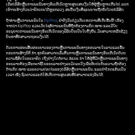
ເມື່ອບໍລິສັດຫຼີ້ນການພະນັນທາງອິນເຕີເນັດຫຼາຍສູນເສຍເງິນໃຫ້ຜູ້ຫຼິ້ນຫຼາຍເກີນໄປ, ພວກ
ເຂົາຈະອ້າງຕົວະວ່ານັກເຕະໄດ້ຫຼອກລວງ, ສະນັ້ນເງິນທີ່ຊະນະຈະຖືກຍຶດໂດຍບໍລິສັດ.
ຖ້າທ່ານຫຼີ້ນການພະນັນໃນ
KipPlay
, ຢ່າກັງວົນກ່ຽວກັບເຫດການທີ່ເກີດຂື້ນນີ້! ເນື່ອງ
ຈາກວ່າ KipPlay ແມ່ນເວັບໄຊທ໌ການພະນັນທີ່ຖືກຕ້ອງຕາມກົດ ໝາຍ ແລະມີໃບ
ອະນຸຍາດການພະນັນທາງອິນເຕີເນັດຂອງຟີລິບປິນເປັນໃບຢັ້ງຢືນ, ມັນສາມາດຫລີກລ້ຽງ
ບັນຫາທີ່ບໍ່ສາມາດຖອນເງິນໄດ້.
ດ້ວຍການຜ່ອນສັ້ນຜ່ອນຍາວຂອງການຫຼີ້ນການພະນັນທາງອອນລາຍໃນລາວແລະຂັ້ນ
ຕອນການສ້າງນິຕິ ກຳ, ທຸກຄົນສາມາດເລີ່ມຕົ້ນການຫຼີ້ນການພະນັນທາງອິນເຕີເນັດດ້ວຍ
ຄວາມຊື່ສັດໃນອະນາຄົດ. ເຖິງຢ່າງໃດກໍ່ຕາມ, ຂໍແນະ ນຳ ໃຫ້ຜູ້ທີ່ມັກຫຼີ້ນການພະນັນທາງ
ອອນລາຍຕ້ອງເລືອກຄາຊີໂນອອນລາຍຢ່າງລະມັດລະວັງເພື່ອຮັບປະກັນຄວາມຖືກຕ້ອງ
ດ້ານກົດ ໝາຍ ແລະຄວາມປອດໄພຂອງບໍລິສັດຫຼີ້ນການພະນັນ, ແລະຢ່າໂກດແຄ້ນເປັນ
ເວລາ ໜຶ່ງ ຊົ່ວຄາວແລະກໍ່ໃຫ້ເກີດການສູນເສຍທີ່ບໍ່ສາມາດແຂ່ງຂັນໄດ້.