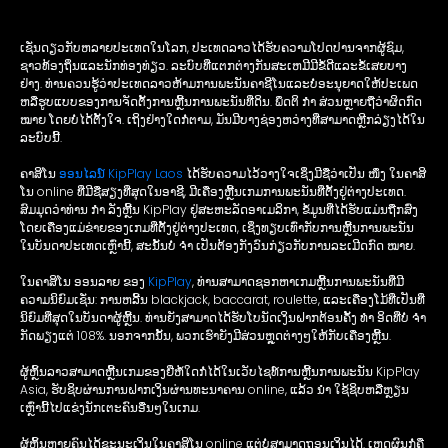
ເຊັ່ນດຽວກັບຫລາຍປະເທດໃນໂລກ, ປະເທດລາວໄດ້ຮັບຄວາມໂປດປານຈາກຜູ້ຊົມ,
ຊາວທ້ອງຖິ່ນແລະນັກທ່ອງທ່ຽວ. ລະບົບທີ່ແຕກຕ່າງກັນສະເຫມີມີຂໍ້ດີແລະຂໍ້ເສຍບາງ
ຢ່າງ. ທ່ານຄວນຮູ້ວ່າປະເທດລາວຫ້າມການພະນັນຄາຊີໂນແລະບໍ່ອະນຸຍາດໃຫ້ປະເພດ
ຫລືຮູບແບບຂອງການຈັດຕັ້ງການຫຼີ້ນການພະນັນທີ່ດິນ. ພຶດຕິ ກຳ ສ່ວນຫຼາຍຖືວ່າຜິດກົດ
ໝາຍ ໂດຍບໍ່ໄດ້ຕັ້ງໃຈ. ເຖິງຢ່າງໃດກໍ່ຕາມ, ມັນມີບາງຊ່ອງຫວ່າງທີ່ສາມາດຫຼີກລ່ຽງໄດ້ໃນ
ລະບົບນີ້.
ຄາສິໂນ
ອອນໄລນ໌ KipPlay Laos
ໄດ້ຮັບຄວາມໄວ້ວາງໃຈເຊິ່ງມີຊື່ວ່າເປັນ ໜຶ່ງ ໃນຄາສິ
ໂນ online ທີ່ມີຊື່ສຽງທີ່ສຸດໃນອາຊີ, ມີເຄື່ອງຫຼີ້ນເກມການພະນັນທີ່ຕັ້ງຢູ່ຕ່າງປະເທດ.
ສົມມຸດວ່າທ່ານ ກຳ ລັງຫຼີ້ນ KipPlay ຢູ່ສະຫະລັດອາເມລິກາ, ຂໍ້ມູນທີ່ໄດ້ຮັບແມ່ນຖືກສົ່ງ
ໂດຍເຄື່ອງແມ່ຂ່າຍຂອງເກມທີ່ຕັ້ງຢູ່ຕ່າງປະເທດ, ເຊິ່ງທຽບເທົ່າກັບການຫຼີ້ນການພະນັນ
ໃນບັນດາປະເທດເຫຼົ່ານີ້, ສະນັ້ນບໍ່ ຈຳ ເປັນຕ້ອງກັງວົນກ່ຽວກັບການລະເມີດກົດ ໝາຍ.
ໃນຄາສິໂນ ອອນລາຍ ຂອງ
KipPlay
, ທ່ານສາມາດຊອກຫາເກມຫຼີ້ນການພະນັນທີ່ມີ
ຄວາມນິຍົມເຊັ່ນ: ການຫລີ້ນ blackjack, baccarat, roulette, ແລະເຄື່ອງໂມ້ທີ່ເປັນທີ່
ນິຍົມທີ່ສຸດໃນບັນດາຜູ້ຫຼີ້ນ. ທ່ານຍັງສາມາດໄດ້ຮັບໂບນັດເງິນຝາກຕ້ອນຄັ້ງ ທຳ ອິດທີ່ບໍ່ ຈຳ
ກັດພຽງແຕ່ 108%. ນອກຈາກນັ້ນ, ພວກເຮົາຍັງມີສ່ວນຫຼຸດຕ່າງໆໃຫ້ກັບເຄື່ອງຫຼີ້ນ.
ຜູ້ຫຼິ້ນລາວສາມາດຫຼີ້ນເກມຂອງຍີ່ຫໍ້ໃດກໍ່ໄດ້ໃນເວັບໄຊທ໌ການຫຼີ້ນການພະນັນ KipPlay
Asia, ຮັບຊິບຜ່ານການຝາກເງິນຜ່ານທະນາຄານ online, ແລ້ວ ນຳ ໃຊ້ຊິບຫລືຫຼຽນ
ເຫຼົ່ານີ້ໄປແຂ່ງນັກເຕະຄົນອື່ນໆໃນເກມ.
ຜູ້ຫຼິ້ນຫຼາຍຄົນໄດ້ຊະນະເງິນໃນຄາສິໂນ online ແຕ່ບໍ່ສາມາດຖອນເງິນໄດ້. ເຫດຜົນກໍ່ຄື