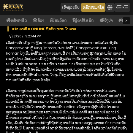
ເຂົ້າ​ສູ່​ລະ​ບົບ
ຫມັກສະມາຊິກ
ຫນ້າທໍາອິດ
ກິລາ
ສະລັອດ
ຄາສິໂນ ສົດ
ຍິງປາ
ອີ ຄາສ
ແມ່ນຄາສິໂນ ONLINE ຖືກກົດ ໝາຍ ໃນລາວ
7/22/2021 9:23:44 PM
ເມື່ອທ່ານຄິດເຖິງການຫຼີ້ນການພະນັນໃນປະເທດລາວ, ທ່ານອາດຈະຄິດໂດຍກົງກັບ
Dangsavanh ຫຼື King Roman, ເພາະວ່າມື້ນີ້, Dangsavanh ແລະ King
Roman ຍັງເປັນຄາສິໂນທາງກາຍະພາບທີ່ ດຳ ເນີນການຢ່າງຖືກຕ້ອງຕາມກົດ ໝາຍ ໃນ
ເຂດດັ່ງກ່າວ. ມັນບໍ່ແມ່ນເລື່ອງງ່າຍທີ່ຈະສົ່ງເສີມການພັດທະນາດ້ານກົດ ໝາຍ ຂອງການ
ພະນັນໃນປະເທດລາວ. ນອກ ເໜືອ ຈາກການ ນຳ ເອົາສາສະ ໜາ ສຳ ຄັນເຂົ້າໃນກົດ
ໝາຍ ແລ້ວ, ສິ່ງທີ່ ສຳ ຄັນກວ່ານັ້ນ, ຄວາມພະຍາຍາມຂອງລັດຖະບານທ້ອງຖິ່ນໃນການ
ຕ້ານການພະນັນທີ່ຜິດກົດ ໝາຍ ໃນຊຸມປີມໍ່ໆມານີ້ແມ່ນສາເຫດຕົ້ນຕໍທີ່ເຮັດໃຫ້ຂັ້ນຕອນ
ການພະນັນຖືກກົດ ໝາຍ ຊັກຊ້າ.
ເມື່ອຫລາຍໆປະເທດເປີດທຸລະກິດການພະນັນໃຫ້ເຕີບໃຫຍ່ຂະຫຍາຍຕົວ, ຄວາມ
ຖືກຕ້ອງທາງກົດ ໝາຍ ຂອງການຫຼີ້ນການພະນັນທາງອິນເຕີເນັດເບິ່ງຄືວ່າເປັນແນວໂນ້ມ.
ບັນດາບໍລິສັດກາຊີໂນອອນລາຍ ກຳ ລັງຈະກາຍເປັນສາກົນແລະນັບມື້ນັບມີນັກເຕະຄົນ
ລາວເຂົ້າມາລົງທືນໃນການຫຼີ້ນການພະນັນ online. ເນື່ອງຈາກຜູ້ຫຼິ້ນເປັນ ຈຳ ນວນ
ຫຼວງຫຼາຍແລະມີການກະແຈກກະຈາຍທີ່ ໜັກ ແໜ້ນ, ຄາສິໂນອອນລາຍໃນລາວໄດ້
ມີການຂະຫຍາຍຕົວຄືກັບເຫັດ. ດ້ວຍການປະກົດຕົວຂອງການຫຼີ້ນການພະນັນທາງອິນເຕີ
ເນັດ, ເພື່ອຮັບປະກັນການກໍ່ສ້າງທີ່ຖືກຕ້ອງຕາມກົດ ໝາຍ ຂອງອຸດສາຫະ ກຳ ການພະນັນ
ທີ່ເກີດຂື້ນນີ້, ບັນດາປະເທດທົ່ວໂລກໄດ້ຮັບຮອງເອົາການຕັດສິນໃຈທີ່ແຕກຕ່າງກັນໂດຍອີງ