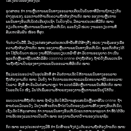
ໃສ່ເງື່ອນໄຂຂອງທ້ອງຖິ່ນ.
ອຸດສາຫະ ກຳ ການຫຼີ້ນການພະນັນທາງອອນລາຍເຄີຍເປັນບັນຫາທີ່ມີການຖົກຖຽງກັນ
ຢ່າງຮຸນແຮງ, ແລະການຕໍ່ຕ້ານກັບຄວາມຖືກຕ້ອງດ້ານກົດ ໝາຍ ຂອງການຫຼີ້ນການ
ພະນັນທາງອິນເຕີເນັດບໍ່ເຄີຍຢຸດເຊົາ. ໃນປັດຈຸບັນ, ມີຫລາຍປະເທດທີ່ມີກົດ ໝາຍ
ກ່ຽວກັບການຫຼີ້ນການພະນັນທາງອິນເຕີເນັດ, ແລະຍັງມີ ໜ່ວຍ ງານລະບຽບການທີ່
ສົມເຫດສົມຜົນ ໜ້ອຍ ທີ່ສຸດ.
ຈົນກ່ວາໃນມື້ນີ້, ມີພຽງແຕ່ສອງສາມປະເທດເທົ່ານັ້ນທີ່ໄດ້ສ້າງຕັ້ງ ໜ່ວຍ ງານຄຸ້ມຄອງເພື່ອ
ຄວາມຖືກຕ້ອງດ້ານກົດ ໝາຍ ຂອງການຫຼີ້ນການພະນັນທາງອິນເຕີເນັດ. ທຸລະກິດຕ້ອງໄດ້
ນຳ ໃຊ້ກັບບັນດາ ໜ່ວຍ ງານທີ່ມີກົດລະບຽບເຫລົ່ານີ້ ສຳ ລັບການອະນຸຍາດ ດຳ ເນີນ
ທຸລະກິດຫຼີ້ນຄາຊີໂນຫລືບໍລິສັດ casinno online ຢ່າງຖືກຕ້ອງ, ຖ້າບໍ່ດັ່ງນັ້ນພວກເຂົາ
ຈະຖືກຖືວ່າເປັນຊ່ອງທາງການພະນັນອອນລາຍທີ່ຜິດກົດ ໝາຍ.
ນີ້ແມ່ນແນ່ນອນວ່າເປັນອຸປະສັກທີ່ ສຳ ຄັນຕໍ່ການເຮັດໃຫ້ການພະນັນທາງອອນລາຍ
ຖືກຕ້ອງຕາມກົດ ໝາຍ. ມັນຍັງ ຈຳ ກັດການຂະຫຍາຍແລະພັດທະນາຄາຊີໂນອອນລາຍ
ໃນລາວ. ສິ່ງທີ່ ສຳ ຄັນມັນບໍ່ສາມາດຫຼຸດ ຈຳ ນວນບໍລິສັດຫຼີ້ນການພະນັນທີ່ຜິດກົດ ໝາຍ.
ໃນລະດັບໃດ ໜຶ່ງ, ມັນໄດ້ເພີ່ມຄວາມຮ້າຍແຮງຂອງການຫຼີ້ນການພະນັນຢູ່ໃຕ້ດິນ. .
ຂະບວນການທີ່ຖືກກົດ ໝາຍ ຊ້າລົງເຮັດໃຫ້ມີການສູນເສຍນັກຫຼີ້ນຄາສິໂນ online. ຖ້າ
ທ່ານບໍ່ລະມັດລະວັງ, ມັນງ່າຍທີ່ຈະຕົກເຂົ້າໄປໃນດັກຂອງກຸ່ມການສໍ້ໂກງທາງອິນເຕີເນັດ,
ເຊິ່ງເຮັດໃຫ້ອຸດສາຫະ ກຳ ການພະນັນທາງອິນເຕີເນັດແບກຫາບອາຊະຍາ ກຳ ທີ່ບໍ່ໄດ້ຮັບ
ການຮັບຮອງແລະກາຍເປັນເປົ້າ ໝາຍ ຂອງການວິພາກວິຈານຂອງປະຊາຊົນ.
ກົດ ໝາຍ ຂອງປະເທດຕ່າງໆມີຂໍ້ ກຳ ນົດທີ່ຈະແຈ້ງກ່ຽວກັບຄວາມຖືກຕ້ອງດ້ານກົດ ໝາຍ