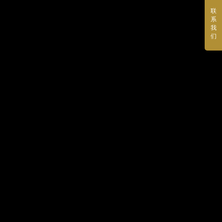
联
系
我
们