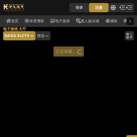
登录
注册
首页
体育博彩
电子游戏
真人娱乐城
捕鱼
电子
电子游戏 大厅
NAGA SLOTS
筛选
正在加载...