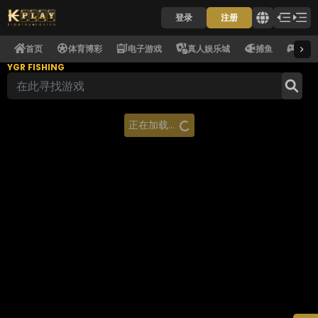
登录
注册
首页
体育博彩
电子游戏
真人娱乐城
捕鱼
电子
YGR FISHING
正在加载...