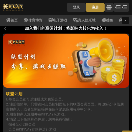
登录
注册
首页
体育博彩
电子游戏
真人娱乐城
捕鱼
电子
加入我们的联盟计划：将影响力转化为收入！
联盟计划
1. 每位会员都可以注册成为联盟会员。
2. 注册很简单。只需访问会员控制面板下的联盟会员页面。将QR码分享给朋
友和家人，或者复制链接并在任何消息应用程序中分享。
3. 朋友和家人注册并在KIPPLAY玩游戏。
4. 满足以下条款和条件后，您将获得报酬：
- 招募至少2位会员
- 会员在KIPPLAY存款并进行游戏