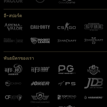
อี-สปอร์ต
พันธมิตรของเรา