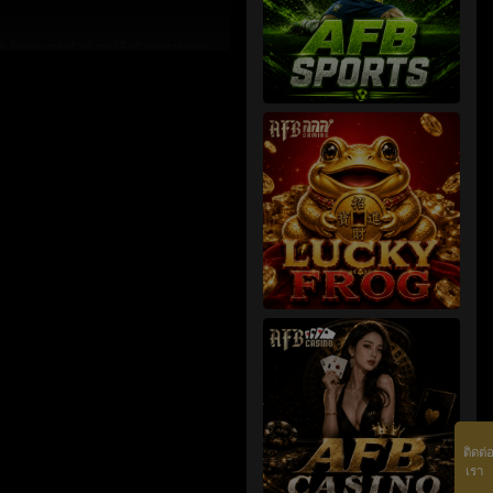
สมัย ลักษณะของสัญลักษณ์ลึกลับสามารถลอก
ายในแต่ละการหมุน โบนัสธีมมังกร เช่น ฟีเจอร์
อร์ต่างๆ เช่น Wild Ways และ Firepot ที่ให้
ือกยอดนิยมในหมู่ผู้ที่ชื่นชอบสล็อต
ติดต่
เรา