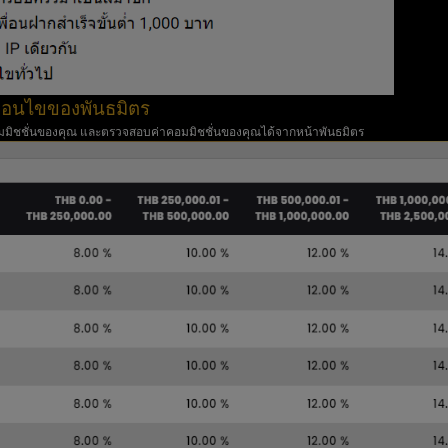
งื่อนไขของพันธมิตร
มมิชชั่นของคุณ และตรวจสอบค่าคอมมิชชั่นของคุณได้จากหน้าพันธมิตร