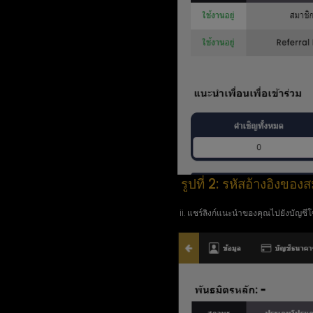
รูปที่ 2: รหัสอ้างอิงของ
ii. แชร์ลิงก์แนะนำของคุณไปยังบัญชีโ