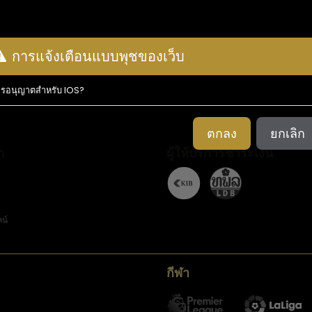
การแจ้งเตือนแบบพุชของเว็บ
รอนุญาตสำหรับ IOS?
ตกลง
ยกเลิก
า
ผู้ให้บริการชำระเงิน
น์
กีฬา