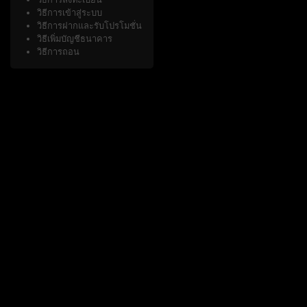
วิธีการเข้าสู่ระบบ
วิธีการฝากและรับโปรโมชั่น
วิธีเพิ่มบัญชีธนาคาร
วิธีการถอน