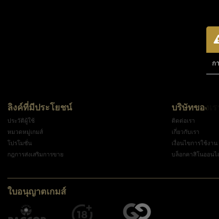
กา
ลิงค์ที่มีประโยชน์
บริษัทของเร
ประวัติผู้ใช้
ติดต่อเรา
หมวดหมู่เกมส์
เกี่ยวกับเรา
โปรโมชั่น
เงื่อนไขการใช้งาน
กฎการส่งเสริมการขาย
บล็อกคาสิโนออนไล
ใบอนุญาตเกมส์