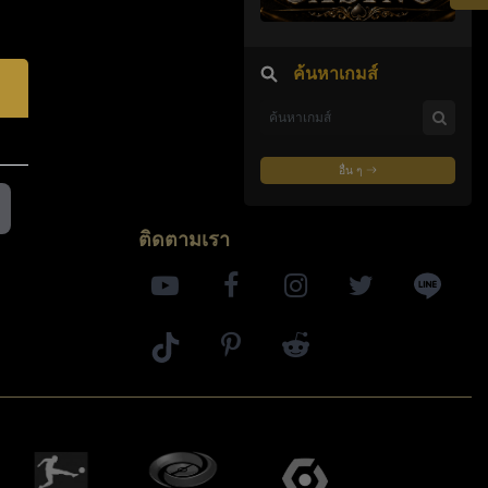
ค้นหาเกมส์
อื่น ๆ
ติดตามเรา