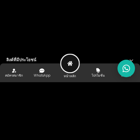
ลิงค์ที่มีประโยชน์
บริษัทของเรา
สมัครสมาชิก
WhatsApp
โปรโมชั่น
แนะนำ
หน้าหลัก
ผู้ให้บริการชำระเงิน
ติดตามเรา
ใบอนุญาตเกมส์
กีฬา
อี-สปอร์ต
พันธมิตรของเรา
Copyright ©
2026
KIPPLAY . สงวนลิขสิทธิ์ v3.3.729.51911.61