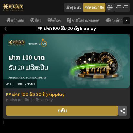
เข้าสู่ระบบ
สมัครสมาชิก
หน้าหลัก
กีฬา
สล็อต
คาสิโนถ่ายทอดสด
เกมส์ตกปลา
PP ຟາກ 100 ຮັບ 20 ຄັ້ງ kipplay
:
:
Days
Hours
Minutes
PP ຟາກ 100 ຮັບ 20 ຄັ້ງ kipplay
PP ຟາກ 100 ຮັບ 20 ຄັ້ງ kipplay
กลับ
j