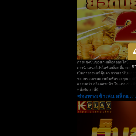
การแข่งขันของเกมสล็อตออนไลน์เพิ่มขึ
กา
การนำเสนอโปรโมชั่นสล็อตที่มอบความคุ้ม
เป็นการลงทุนที่คุ้มค่า การแจกโบนัสส
ขยายขอบเขตการเดิมพันของคุณ แต่ที่ส
ครอบครัว สล็อตสายฟ้า ในแต่ละวัน ด้ว
หนึ่งกับเราที่นี่
ช่องทางเข้าเล่น สล็อตส