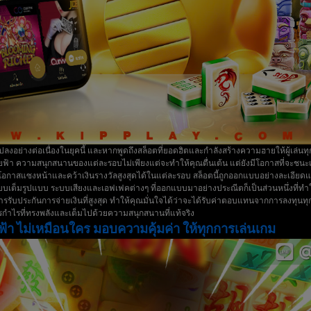
อย่างต่อเนื่องในยุคนี้ และหากพูดถึงสล็อตที่ยอดฮิตและกำลังสร้างความฮายให้ผู้เล่นทุ
้า ความสนุกสนานของแต่ละรอบไม่เพียงแต่จะทำให้คุณตื่นเต้น แต่ยังมีโอกาสที่จะชนะเ
มีโอกาสแซงหน้าและคว้าเงินรางวัลสูงสุดได้ในแต่ละรอบ สล็อตนี้ถูกออกแบบอย่างละเอียดและมี
บเต็มรูปแบบ ระบบเสียงและเอฟเฟคต่างๆ ที่ออกแบบมาอย่างประณีตก็เป็นส่วนหนึ่งที่ทำให้
การรับประกันการจ่ายเงินที่สูงสุด ทำให้คุณมั่นใจได้ว่าจะได้รับค่าตอบแทนจากการลงทุนทุก
รกำไรที่ทรงพลังและเต็มไปด้วยความสนุกสนานที่แท้จริง
ฟ้า ไม่เหมือนใคร มอบความคุ้มค่า ให้ทุกการเล่นเกม