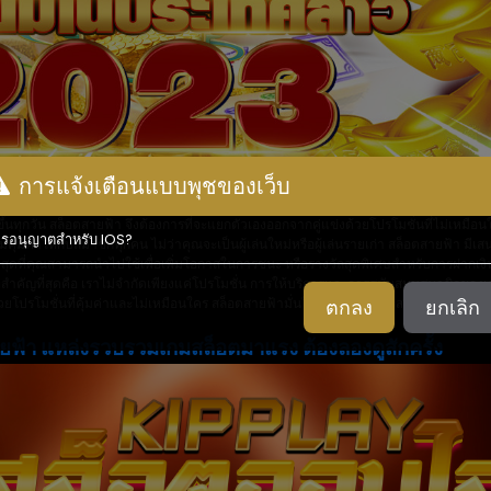
การแจ้งเตือนแบบพุชของเว็บ
้นทุกวัน สล็อตสายฟ้า จึงต้องการที่จะแยกตัวเองออกจากคู่แข่งด้วยโปรโมชั่นที่ไม่เหมือ
รอนุญาตสำหรับ IOS?
ค่าให้กับสมาชิกทุกคน ไม่ว่าคุณจะเป็นผู้เล่นใหม่หรือผู้เล่นรายเก่า สล็อตสายฟ้า มีเสน่ห์
ูงสุดที่คุณสามารถนำไปใช้เพื่อเพิ่มโอกาสในการชนะ หรือรางวัลสุดพิเศษสำหรับการฝากเงิน
ำคัญที่สุดคือ เราไม่จำกัดเพียงแค่โปรโมชั่น การให้บริการและการสนับสนุนสมาชิกของเรา
ตกลง
ยกเลิก
ยโปรโมชั่นที่คุ้มค่าและไม่เหมือนใคร สล็อตสายฟ้ามั่นใจว่าจะสร้างประสบการณ์ที่ไม่เค
ายฟ้า แหล่งรวบรวมเกมสล็อตมาแรง ต้องลองดูสักครั้ง