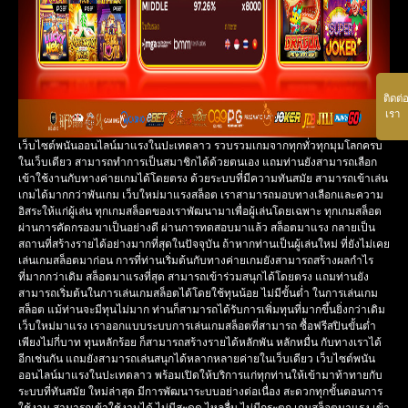
ติดต่
เรา
เว็บไซต์พนันออนไลน์มาแรงในปะเทดลาว รวบรวมเกมจากทุกทั่วทุกมุมโลกครบ
ในเว็บเดียว สามารถทำการเป็นสมาชิกได้ด้วยตนเอง แถมท่านยังสามารถเลือก
เข้าใช้งานกับทางค่ายเกมได้โดยตรง ด้วยระบบที่มีความทันสมัย สามารถเข้าเล่น
เกมได้มากกว่าพันเกม เว็บใหม่มาแรงสล็อต เราสามารถมอบทางเลือกและความ
อิสระให้แก่ผู้เล่น ทุกเกมสล็อตของเราพัฒนามาเพื่อผู้เล่นโดยเฉพาะ ทุกเกมสล็อต
ผ่านการคัดกรองมาเป็นอย่างดี ผ่านการทดสอบมาแล้ว สล็อตมาแรง กลายเป็น
สถานที่สร้างรายได้อย่างมากที่สุดในปัจจุบัน ถ้าหากท่านเป็นผู้เล่นใหม่ ที่ยังไม่เคย
เล่นเกมสล็อตมาก่อน การที่ท่านเริ่มต้นกับทางค่ายเกมยังสามารถสร้างผลกำไร
ที่มากกว่าเดิม สล็อตมาแรงที่สุด สามารถเข้าร่วมสนุกได้โดยตรง แถมท่านยัง
สามารถเริ่มต้นในการเล่นเกมสล็อตได้โดยใช้ทุนน้อย ไม่มีขั้นต่ำ ในการเล่นเกม
สล็อต แม้ท่านจะมีทุนไม่มาก ท่านก็สามารถได้รับการเพิ่มทุนที่มากขึ้นยิ่งกว่าเดิม
เว็บใหม่มาแรง เราออกแบบระบบการเล่นเกมสล็อตที่สามารถ ซื้อฟรีสปินขั้นต่ำ
เพียงไม่กี่บาท ทุนหลักร้อย ก็สามารถสร้างรายได้หลักพัน หลักหมื่น กับทางเราได้
อีกเช่นกัน แถมยังสามารถเล่นสนุกได้หลากหลายค่ายในเว็บเดียว เว็บไซต์พนัน
ออนไลน์มาแรงในปะเทดลาว พร้อมเปิดให้บริการแก่ทุกท่านให้เข้ามาท้าทายกับ
ระบบที่ทันสมัย ใหม่ล่าสุด มีการพัฒนาระบบอย่างต่อเนื่อง สะดวกทุกขั้นตอนการ
ใช้งาน สามารถเข้าใช้งานได้ ไม่มีสะดุด ไหลลื่น ไม่มีกระตุก เกมสล็อตมาแรง เข้า