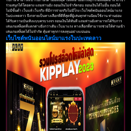
ร่วมสนุกได้โดยตรง แถมท่านยัง ถอนเงินไม่จำกัดรอบ ถอนเงินได้ไม่อั้น ถอนได้
ไม่มีขั้นต่ำ เว็บแท้ เว็บจริง ที่มีการจ่ายจริงไม่มีโกง เว็บไซต์พนันออนไลน์มาแรง
ในปะเทดลาว จึงกลายเป็นทางเลือกที่ดีที่สุดที่ผู้เล่นทุกท่านนิยมใช้งาน ท่านย่อม
ได้รับความบันเทิงแบบครบวงจร ถอนเงินได้ทันที แถมท่านยังสามารถได้รับการ
เล่นเกมสล็อตที่แตกต่างยิ่งกว่าเดิม เว็บมาแรง ทางเลือกที่สามารถช่วยให้ท่านเข้า
เล่นเกมสล็อตได้ไม่จำกัด คุ้มค่าทุกการลงทุนอย่างแน่นอน
เว็บไซต์พนันออนไลน์มาแรงในปะเทดลาว