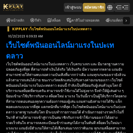
เข้าสู่ระบบ
สมัครสมาชิก
หน้าหลัก
กีฬา
สล็อต
คาสิโนถ่ายทอดสด
เกมส์ตกปลา
KIPPLAY เว็บไซต์พนันออนไลน์มาแรงในปะเทดลาว
10/21/2023 6:09:33 AM
เว็บไซต์พนันออนไลน์มาแรงในปะเท
ดลาว
เว็บไซต์พนันออนไลน์มาแรงในปะเทดลาว เว็บครบวงจร และ มีมาตรฐานความ
ปลอดภัยสูงที่สุด ที่สามารถทำเงินได้จริง ได้เงินจริง มีความหลากหลาย แถมยัง
สามารถช่วยให้ท่านพบเจอความบันเทิงที่มากกว่าเดิม แถมทุกเกมของเรายังล้วน
แล้วสามารถเล่นได้ง่าย ชนะรางวัลหลักแสนไปกับทางค่ายเกมของเรา เว็บไซต์
พนันออนไลน์มาแรงในปะเทดลาว ตอนนี้ กำลังเป็นที่นิยมกับผู้เล่นทั่วมุมโลก มี
บริการเกมสล็อตที่ครบครัน สามารถเข้าใช้งานได้ไม่ยุ่งยาก จึงทำให้ผู้เล่นต่าง ๆ
นิยมเข้ามาใช้บริการกับทาง สล็อตใหม่ มาแรง ในวันนี้เราเป็นผู้ให้บริการโดยตรง
ที่สามารถตอบสนองทุกความต้องการของผู้เล่น แถมท่านยังสามารถได้รับ แจ็ก
พอตแตกแบบมากที่สุด แตกหนักที่มากที่สุด เว็บไซต์พนันออนไลน์มาแรงในปะเท
ดลาว มาตรฐานระดับโลก มีระบบทำรายการออโต้ ดำเนินการอย่างรวดเร็วไม่กี่
วินาที ท่านก็สามารถเข้าสู่การเป็นสมาชิกกับการเข้าใช้งานของเราได้อย่าง
รวดเร็วทันใจ สามารถลงทะเบียนเข้าร่วมสนุกได้ภายในทันที สล็อตเว็บใหม่มา
แรงแรง แถมยังมีตัวเกมให้ท่านได้เลือกเล่นมากกว่าพันเกม ทุกเกมสล็อตสามารถ