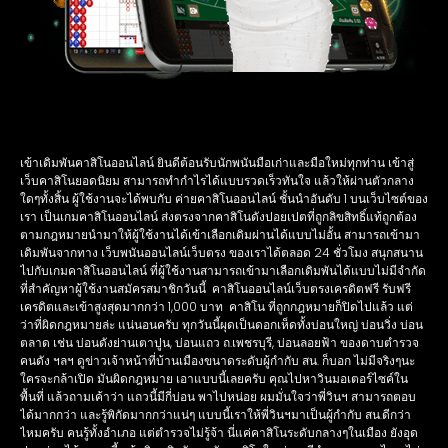
เข้าเดิมพันคาสิโนออนไลน์ ยินดีต้อนรับนักพนันมือเก่าและมือใหม่ทุกท่าน เข้าสู่
เว็บคาสิโนยอดนิยม สามารถทำกำไรได้แบบรวดเร็วทันใจ แล้วให้ผ่านตัวกลาง
ใดๆทั้งสิ้น ผู้ใช้งานจะได้พบกับ ค่ายคาสิโนออนไลน์ ชั้นนำอันดับ 1 บนเว็บไซต์ของ
เรา เป็นเกมคาสิโนออนไลน์ ส่งตรงจากคาสิโนดังปอยเปตที่ถูกลิขสิทธิ์แท้ถูกต้อง
ตามกฎหมายนำมาให้ผู้ใช้งานได้เข้าเลือกเดิมผ่านได้แบบไม่อั้น สามารถเข้ามา
เดิมพันจากทาง เว็บพนันออนไลน์เว็บตรง ของเราได้ตลอด 24 ชั่วโมง สนุกสนาน
ไปกับเกมคาสิโนออนไลน์ ที่ผู้ใช้งานสามารถเข้ามาเลือกเดิมพันได้แบบไม่มีจำกัด
ที่สำคัญหาผู้ใช้งานสมัครสมาชิกวันนี้ คาสิโนออนไลน์เว็บตรงเครดิตฟรี รับฟรี
เครดิตและเข้าสูงสุดมากกว่า 1,000 บาท คาสิโน ที่ถูกกฎหมายก็ปิดไปแล้ว แต่
ว่าที่ผิดกฎหมายล่ะ แน่นอนครับ ทุกวันนี้ผุดเป็นดอกเห็ดทั้งบ่อนใหญ่ บ่อนวิ่ง บ่อน
ตลาด เช่น บ่อนดังย่านเตาปูน, บ่อนแถว ถ.เพชรบุรี, บ่อนลอยฟ้า ของดาบตำรวจ
คนดัง ฯลฯ ดูข่าวเจ้าหน้าที่บ้านเมืองขนาดระดับผู้กำกับ สน. ก็บอก ไม่มีจริงๆนะ
ใครจะกล้าเปิด มันผิดกฎหมาย เอาแบบนี้เลยครับ คุณไปหาวินมอเตอร์ไซค์ใน
พื้นที่ แล้วถามเค้าว่า แถวนี้มีกี่บ่อน พาไปหน่อย ผมมั่นใจว่าพี่วินฯ สามารถตอบ
ได้มากกว่า และรู้พิกัดมากกว่าแน่ๆ แบบนี้เราให้พี่วินฯมาเป็นผู้กำกับ สน.ดีกว่า
ไหมครับ คนรู้ทั้งอำเภอ แต่ตำรวจไม่รู้จ้า นี่แค่คาสิโนระดับกลางๆในเมือง ยังอุด