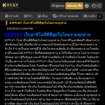
เข้าสู่ระบบ
สมัครสมาชิก
หน้าหลัก
กีฬา
สล็อต
คาสิโนถ่ายทอดสด
เกมส์ตกปลา
KIPPLAY เว็บคาสิโนที่ดีที่สุดในไทยรวมทุกค่าย
5/9/2023 12:24:54 PM
KIPPLAY
เว็บคาสิโนที่ดีที่สุดในไทยรวมทุกค่าย
KIPPLAY เว็บคาสิโนที่ดีที่สุดในไทยรวมทุกค่าย เว็บคาสิโนเครดิตฟรี เส้นทางการ
เดิมพันออนไลน์ เมื่อเลือกเข้ามาเล่นเกมส์ นักพนันทุกท่าน มีโอกาสประสบความ
สำเร็จ ร่ำรวยเป็นมหาเศรษฐีได้ เปิดใจเล่นเกมส์พนัน ถ้าเลือกลงทุน ผ่านเว็บพนัน
คาสิโนออนไลน์ KIPPLAY สิ่งที่นักพนันทุกท่าน จะได้รับมีมากมาย ไม่สามารถบอก
ได้หมด อยากรู้ถึงข้อมูล และเข้าถึงต้วเกมส์พนัน เข้าไปที่หน้าเว็บหลัก ไม่ต้องเข้า
เว็บอื่น เพราะทางเว็บพนัน KIPPLAY เป็นเว็บตรงไม่มีเอเย่นต์ เล่นเกมส์ได้โดยตรง
สำหรับเกมส์พนันออนไลน์ เว็บพนันคาสิโนออนไลน์ KipPlay เป็นเว็บพนันอันดับ 1
ที่มีเกมส์พนันมากมาย เลือกเล่นได้ทุกเกมส์ ไม่ว่าจะเป็นสายกีฬา และสายคาสิโน
เล่นเกมส์พนันได้เพลิด อยากมีเงิน และเล่นเกมส์พนันสนุกที่สุด ก็ไม่ควรพลาด เข้า
มาสมัครสมาชิก ผ่านเว็บพนันที่นี่ที่เดียว รับรองการเดิมพัน และรับรองทุกการ
ลงทุน เกมส์พนันตอบโจทย์ และแทงพนันได้แม่นยำ เข้าถึงเกมส์พนันใกล้ชิดซึ่ง
อยากรู้รายละเอียด เกี่ยวกับเว็บพนันออนไลน์ หรือเกี่ยวกับเกมส์พนัน นักพนันทุก
ท่าน สามารถเข้าไปที่หน้าเว็บพนัน ศึกษาข้อมูลเกี่ยวเว็บพนัน และเกี่ยวกับเกมส์
พนันได้เลย หรืออาจจะติดต่อเจ้าหน้าที่ ช่องทางการติดต่อ จะมีแนะนำทุกช่องทาง
ทางเว็บพนันออนไลน์ ต้องการอำนวยความสะดวก เพื่อนักพนันเข้าใช้งาน ได้ง่าย
มากที่สุด เน้นการทำเงิน ต้องเว็บพนันออนไลน์ KIPPLAY เท่านั้น เข้าถึงทุกการ