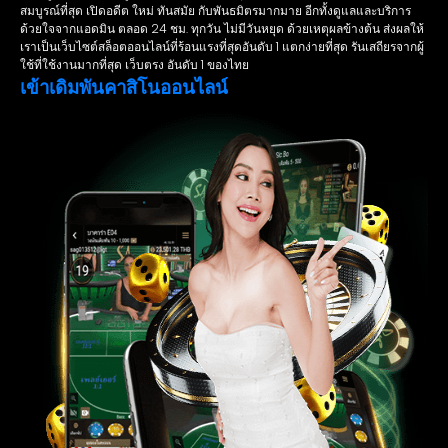
สมบูรณ์ที่สุด เปิดอดีต ใหม่ ทันสมัย ​​กับพันธมิตรมากมาย อีกทั้งดูแลและบริการ
ด้วยใจจากแอดมิน ตลอด 24 ชม. ทุกวัน ไม่มีวันหยุด ด้วยเหตุผลข้างต้น ส่งผลให้
เราเป็นเว็บไซต์สล็อตออนไลน์ที่ร้อนแรงที่สุดอันดับ 1 แตกง่ายที่สุด รันเสถียรจากผู้
ใช้ที่ใช้งานมากที่สุด เว็บตรง อันดับ 1 ของไทย
เข้าเดิมพันคาสิโนออนไลน์