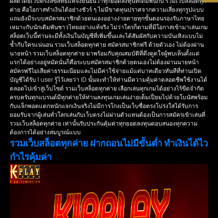
ผลิตโดยเว็บตรงลิขสิทธิ์แท้จึงยืนยันว่าทุกยอดลงทุนที่เดิมพันกับ รวมเว็บสล็อตทุก
ค่าย คือโอกาสทำเงินได้อย่างชัวร์ ๆ ไม่มีขาดทุนปราศจากความเสี่ยงทุกรูปแบบ
แถมยังมีระบบสมัครสมาชิกด้วยตนเองอย่างง่ายดายทุกขั้นตอนรองรับภาษาไทย
เหมาะกับนักเดิมพันชาวไทยอย่างแท้จริง ไม่ว่าใครก็ตามที่มีโอกาสเข้ามาเล่นเกม
สล็อตเว็บนี้ท่านจะมีทั้งเงินในบัญชีที่เพิ่มขึ้นและได้สัมผัสกับความบันเทิงแบบไม่
ซ้ำกับใครแน่นอน รวมเว็บสล็อตทุกค่าย สมัครสมาชิกฟรี ด้วยตัวเอง ไม่ต้องผ่าน
นายหน้า รวมเว็บสล็อตทุกค่าย มาพร้อมกับคุณสมบัติที่ดึงดูดใจผู้พบเห็นตั้งแต่
แรกได้อย่างอยู่หมัดนั่นก็คือระบบสมัครสมาชิกด้วยตนเองไม่ต้องผ่านนายหน้า
สมัครฟรีไม่เสียค่าธรรมเนียมและไม่มีค่าใช้จ่ายแม้แต่บาทเดียวทันทีที่ท่านเปิด
บัญชีได้รับ 1 user รู้ไว้เลยว่า ID นั้นจะทำให้ท่านมีความคุ้มค่าตลอดชีพใช้งานได้
ตลอดไปเข้าสู่เว็บไซต์ รวมเว็บสล็อตทุกค่าย เลือกเล่นทุกเกมได้อย่างไร้ขีดจำกัด
ครบครันทุกแบรนด์มีทุกค่ายให้ท่านลงทุนเกมเล่นง่ายเต็มเปี่ยมไปด้วยโบนัสพร้อม
กับแจ็กพอตแตกหนักแจกเงินจริงไม่มีการโกงเป็นเว็บซื่อตรงโปร่งใสได้รับการ
ยอมรับจากผู้เล่นทั่วโลกเล่นกับเว็บตรงไม่ผ่านตัวแทนต้องเป็นการสมัครเข้าเล่นที่
รวมเว็บสล็อตทุกค่าย เท่านั้นรับประกันคุ้มค่าทุกยอดลงทุนตอบสนองทุกความ
ต้องการได้อย่างสมบูรณ์แบบ
รวมเว็บสล็อตทุกค่าย ฝากถอนไม่มีขั้นต่ำ ทำเงินได้ไว
กำไรคุ้มค่า