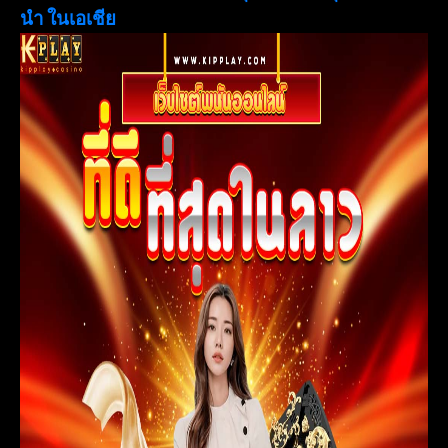
นำ ในเอเชีย