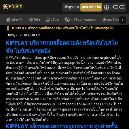
เข้าสู่ระบบ
สมัครสมาชิก
หน้าหลัก
กีฬา
สล็อต
คาสิโนถ่ายทอดสด
เกมส์ตกปลา
KIPPLAY บริการเกมสล็อตค่ายดัง พร้อมกับโปรโมชั่น โบนัสแจกสุดปัง
11/19/2023 10:49:01 AM
KIPPLAY บริการเกมสล็อตค่ายดัง พร้อมกับโปรโม
ชั่น โบนัสแจกสุดปัง
KIPPLAY แน่นอนว่านักลงทุนที่ชื่นชอบเกม Slot Online หลากหลายรูปแบบนั้นก็
จะต้องตามหาช่องทางเว็บไซต์ที่มีคุณภาพสูงสุด วันนี้เราจะมาแนะนำให้ทุกท่าน
ทำความรู้จักกับทางเว็บไซต์ของเราที่มาพร้อมกับการแจกโปรโมชั่น และโบนัสที่
จัดหนักจัดเต็มมากเพิ่มขึ้นกว่าเดิม ทุกท่านเข้ามาทำกำไรได้หลายเท่าตัว อีกทั้ง
ยังมาพร้อมกับการวางเดิมพันที่ครบวงจรมากที่สุด KIPPLAY ในแต่ละเกมมาพร้อม
กับรางวัลแจ็กพอตที่มากเพิ่มขึ้นในแต่ละเกมของเรานั้นสามารถเปลี่ยนชีวิตคุณให้
กลายเป็นเศรษฐีได้ภายในชั่วข้ามคืนเงินทุน เพียงแค่ไม่กี่บาทก็สัมผัสกับเกมได้
เลยทันที ไม่ว่าใครก็มีโอกาสที่จะเข้าไปรวยได้ทั้งนั้น พร้อมกับการวางเดิมพันที่ส่ง
ตรงมาจากต่างประเทศ และยังมาพร้อมกับค่ายเกมชั้นนำระดับแนวหน้าในเอเชีย
ให้คุณเข้าไปใช้บริการมากกว่า 2000 รายการ แจกแจงแบบรัวๆ KIPPLAY ไม่ว่า
จะเป็นค่ายเกมไหนก็เลือกลงทุนได้ทุกที่ทุกเวลา เพราะว่าเราเป็นเว็บตรง ที่ไม่ต้อง
เดิมพันผ่านทางตัวแทนใดๆ ทั้งสิ้น เริ่มต้นง่ายๆเพียงแค่ 1 บาท เท่านั้น เข้ามารับ
เงินรางวัลได้แบบไม่ทันตั้งตัว
KIPPLAY แจ็กพอตแตกกระจุยกระจาย ทุกค่ายชั้น