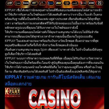
KIPPLAY เชื่อได้เลยว่านักลงทุนท่านไหนที่ชื่นชอบเกมสล็อตออนไลน์สามารถเข้า
มาใช้บริการกับทางเว็บไซต์ของเราได้เลยทันที เพราะว่าเราเป็น เว็บแท้ เว็บตรง
พร้อมกับฐานที่ตั้งเป็นหลักเป็นแหล่ง อยู่ต่างประเทศ เลือกเดิมพันเกมได้ทุกที่ทุก
เวลา มาพร้อมกับการแจกเครดิตฟรีให้กับนักลงทุนแบบไม่อั้นเรามาพร้อมกับข้อดี
หลักหลายรูปแบบที่คุณจะได้รับจากทางเว็บไซต์ของเราดังนี้
ให้บริการเกมสล็อตออนไลน์ค่ายดังให้คุณร่วมสนุกสนานได้แบบไม่มีข้อจำกัด
สามารถเปลี่ยนแปลงได้ทุกช่วงเวลาถ้าหากคุณนั้นเบื่อเกมในรูปแบบเดิม
KIPPLAY ในแต่ละค่ายเกมมาพร้อมกับเงินรางวัลแจ็กพอต ที่แตกง่ายมากที่สุด
หมุนสปินเพียงแค่ไม่กี่ครั้งก็เข้าถึงรางวัลแจ็กพอตแล้วนั่นเอง
เริ่มต้นความสนุกสนาน หมุน Spin เพียงแค่ 1 บาท เท่านั้น ไม่จำเป็นต้องมีต้นทุน
สูงก็เลือกใช้บริการได้เลยทันที
KIPPLAY ระบบการรักษาความปลอดภัยที่ดีที่สุด เมื่อคุณได้รับเงินรางวัลจากทาง
เว็บไซต์ของเรานั้นก็พร้อมที่จะโอนเข้าสู่บัญชีของคุณเมื่อคุณต้องการที่จะถอนเงิน
ใช้บริการได้ง่ายๆบนหน้าจอโทรศัพท์มือถือ ไม่ว่าคุณจะอยู่ที่ไหน หรือทำอะไรอยู่
ก็ตาม เลือกสัมผัสกับเกมได้เลยทันที ไม่จำเป็นต้องติดตั้งแอปพลิเคชันให้ยุ่งยาก
KIPPLAY รวมค่ายเกม การันตีโบนัสจัดเต็ม เล่นเกม
สล็อตแตกง่าย