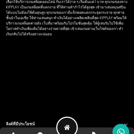
เลือกใช้บริการเกมสล็อตออนไลน์ กับเราได้ง่าย ๆ เริ่มต้นแค่ 1 บาท ทุกเกมของทาง
KIPPLAY เป็นเกมสล็อตที่แตกง่าย ที่ให้ท่านทำกำไรได้สูงสุด เข้ามาเล่นหมุนสปิน
ได้แบบไม่ต้องใช้ต้นทุนสูง ทุกเกมของเรามีแจ็กพอตแตกกระจุยกระจาย ทุกค่าย
ชั้นนำในเอเชีย ให้ท่านเล่นสนุก ทำเงินได้อย่างเพลิดเพลินที่สุด KIPPLAY พร้อมให้
บริการเกมสล็อตค่ายดัง เว็บที่มาพร้อมกับโปรโมชั่นสุดคุ้ม ให้ผู้เล่นรับไปใช้เพิ่ม
โอกาสทำเงินเพิ่มเติมได้อย่างง่ายดายที่สุด เข้าเล่นเกมผ่านเว็บไซต์ของเรา ทำ
เงินกลับไปได้จริงอย่างแน่นอน
ลิงค์ที่มีประโยชน์
บริษัทของเรา