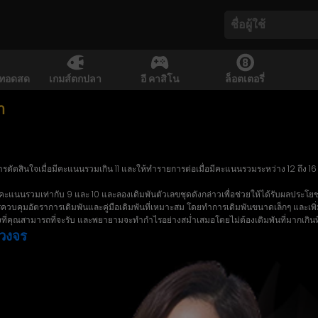
ยทอดสด
เกมส์ตกปลา
อี คาสิโน
ล็อตเตอรี่
า
น การตัดสินใจเมื่อมีคะแนนรวมเกิน 11 และให้ทำรายการต่อเมื่อมีคะแนนรวมระหว่าง 12 ถึง 16
พันที่คะแนนรวมเท่ากับ 9 และ 10 และลองเดิมพันตัวเลขชุดดังกล่าวเพื่อช่วยให้ได้รับผลประโยช
วบคุมอัตราการเดิมพันและคู่มือเดิมพันที่เหมาะสม โดยทำการเดิมพันขนาดเล็กๆ และเพิ่
ี่ยงที่คุณสามารถที่จะรับ และพยายามจะทำกำไรอย่างสม่ำเสมอโดยไม่ต้องเดิมพันที่มากเกินท
วงจร