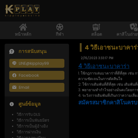
หน้าหลัก
กีฬา
สล็อต
คาสิโนถ่า
4 วิธีเอาชนะบาคาร่
การสนับสนุน
2/15/2023 3:33:17 PM
LINE@kipplay99
4 วิธีเอาชนะบาคาร่า
1. ใช้กฎการเล่นบาคาร่าที่ดีที่สุด เช่
Facebook
ความชัดเจนในการตัดสินใจ
2. ใช้การเดิมพันที่ดีที่สุด เช่น เดิม
Email
3. พยายามทำกำไรอย่างมั่นคงโดยการค
4. ระวังการเดิมพันที่เกินกว่าความเส
สมัครสมาชิกคาสิโนครบ
ศูนย์ข้อมูล
วิธีการรับ DLS
วิธีการเป็นพันธมิตร
วิธีการเป็นผู้อ้างอิง
วิธีการฝากเงิน
วิธีการลงทะเบียน