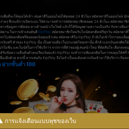
เพื่อที่จะให้คุณได้เข้า เล่นคาสิโนออนไลน์ได้ตลอด 24 ชั่วโมง สมัครคาสิโนออนไลน์ น
้ง่ายๆ ซึ่งจะมีการเปิดระบบ ให้สามารถทำการสมัครสมาชิกตลอด 24 ชั่วโมง สมัครสมาชิกได้
งข้อมูลการติดต่อ ทางด้านหน้าเว็บไซต์ แล้วก็ให้ข้อมูลตามความเป็นจริง กับทางทีมง
ัสผ่าน ในการเข้าเล่นทันที
KipPlay
สมัครสมาชิกใหม่รับโบนัสเครดิตฟรีทุกวัน สมัครคาสิโ
โบนัสเครดิตฟรีต่อยอดเงินทุนเข้าเล่น สมัครคาสิโน KipPlay ถ้ายังไม่เข้าใจรายละเอียด
จกเงินฟรี ตัวของ KipPlay นั้น เป็นค่ายเดียวในประเทศไทยเท่านั้น ที่กล้าแจกเงินเครดิตให้ผู
โปรโมชั่น และโบนัสในการใช้บริการ จากการที่ตัวของผู้เล่นหน้าใหม่ ที่ตัดสินใจ เลือกลงท
ได้รับข้อความยืนยันตัวตนเรียบร้อยแล้ว KipPlay จะทำการเพิ่มเครดิตในการลงทุนให้ฟรี 100 
นื่องอีกด้วย ตรงนี้ หากเล่นกับ KipPlay จึงไม่จำเป็นจะต้องฝากเงินเข้ามาใช้บริการ เริ่มล
 ฝากขั้นต่ำ 100
การแจ้งเตือนแบบพุชของเว็บ