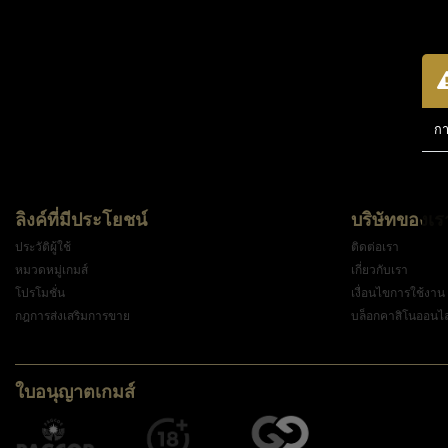
กา
ลิงค์ที่มีประโยชน์
บริษัทของเร
ประวัติผู้ใช้
ติดต่อเรา
หมวดหมู่เกมส์
เกี่ยวกับเรา
โปรโมชั่น
เงื่อนไขการใช้งาน
กฎการส่งเสริมการขาย
บล็อกคาสิโนออนไล
ใบอนุญาตเกมส์