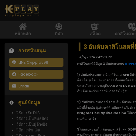
หน้าหลัก
กีฬา
สล็อต
คาสิโนถ่า
3 อันดับคาสิโนสดที่ด
การสนับสนุน
4/5/2024 7:42:20 PM
LINE@kipplay99
คาสิโนสดที่ดีที่สุด 3 อันดับแรกบน
KIPPL
Facebook
1) สัมผัสประสบการณ์คาสิโนสด
AFB
ที่น
ล็คแจ็ค รูเล็ต และบาคาร่า ทั้งหมดนี้สตรี
Email
ปลอดภัยและความยุติธรรม
AFB Live C
ตื่นเต้นและช่วงเวลาที่น่าจดจำไม่รู้จบ
ศูนย์ข้อมูล
2) สัมผัสประสบการณ์ความตื่นเต้นของ
P
มมิ่งที่ล้ำสมัย ผู้เล่นจะได้เพลิดเพลินก
วิธีการรับ DLS
Pragmatic Play Live Casino
ให้ควา
วิธีการเป็นพันธมิตร
เกมที่น่าจดจำ
วิธีการเป็นผู้อ้างอิง
3)ค้นพบความตื่นเต้นของคาสิโนสด
GD8
วิธีการฝากเงิน
ทางสังคมของการเล่นเกม ด้วยการสตรีมค
วิธีการลงทะเบียน