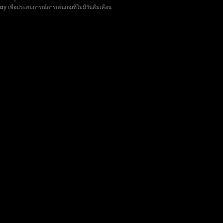
y เพื่อประสบการณ์การเล่นเกมที่ไม่มีวันลืมเลือน