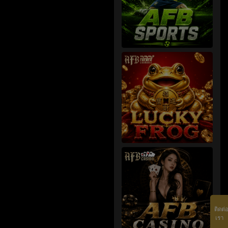
ติดต่
เรา