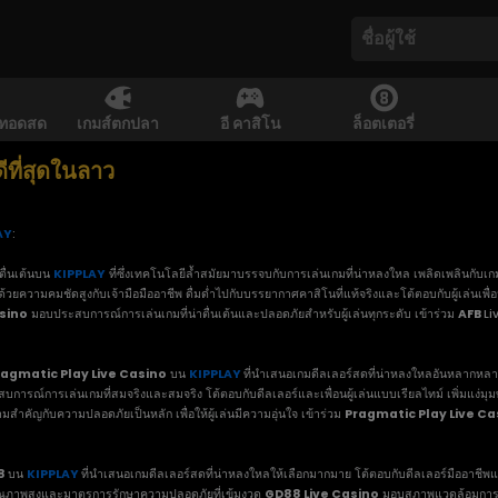
ยทอดสด
เกมส์ตกปลา
อี คาสิโน
ล็อตเตอรี่
ีที่สุดในลาว
AY
:
่าตื่นเต้นบน
KIPPLAY
ที่ซึ่งเทคโนโลยีล้ำสมัยมาบรรจบกับการเล่นเกมที่น่าหลงใหล เพลิดเพลินกับเกม
มด้วยความคมชัดสูงกับเจ้ามือมืออาชีพ ดื่มด่ำไปกับบรรยากาศคาสิโนที่แท้จริงและโต้ตอบกับผู้เล่นเพื
asino
มอบประสบการณ์การเล่นเกมที่น่าตื่นเต้นและปลอดภัยสำหรับผู้เล่นทุกระดับ เข้าร่วม
AFB
Li
ragmatic Play Live Casino
บน
KIPPLAY
ที่นำเสนอเกมดีลเลอร์สดที่น่าหลงใหลอันหลากหลา
ับประสบการณ์การเล่นเกมที่สมจริงและสมจริง โต้ตอบกับดีลเลอร์และเพื่อนผู้เล่นแบบเรียลไทม์ เพิ่ม
มสำคัญกับความปลอดภัยเป็นหลัก เพื่อให้ผู้เล่นมีความอุ่นใจ เข้าร่วม
Pragmatic Play Live Ca
8
บน
KIPPLAY
ที่นำเสนอเกมดีลเลอร์สดที่น่าหลงใหลให้เลือกมากมาย โต้ตอบกับดีลเลอร์มืออาชีพและเพ
ุณภาพสูงและมาตรการรักษาความปลอดภัยที่เข้มงวด
GD88 Live Casino
มอบสภาพแวดล้อมการเล่