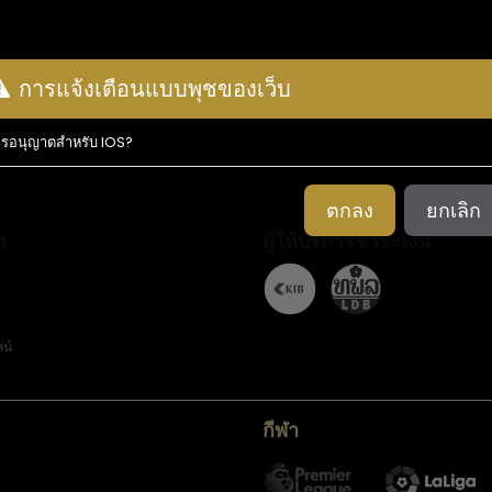
การแจ้งเตือนแบบพุชของเว็บ
รอนุญาตสำหรับ IOS?
ตกลง
ยกเลิก
า
ผู้ให้บริการชำระเงิน
น์
กีฬา