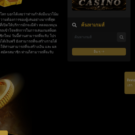
ในโลก บอกได้เลยว่าท่านกำลังมีแนวโน้ม
ามต้องการของผู้เล่นอย่างมากที่สุด
ค้นหาเกมส์
ที่เปิดให้บริการมักจะมีตัว ทดลองหมุน
มารถเข้าใจหลักการในการเล่นเกมสล็อต
ชิกใหม่ วันนี้ท่านสามารถที่จะรับ โปร
ได้เงินฟรี ยังสามารถที่จะสร้างรายได้
ำให้ท่านสามารถที่จะสร้างเงิน และ ผล
ะ สมัครสมาชิก ท่านก็สามารถที่จะรับ
อื่น ๆ
ติดต่
เรา