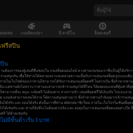
ยทอดสด
เกมส์ตกปลา
อี คาสิโน
ล็อตเตอรี่
ฟรีสปิน
สปิน
วามต้องการของผู้เล่นที่ชื่นชอบใน เกมสล็อตออนไลน์ ทางค่ายเกมของเราซึ่งเป็นผู้ให้บริ
ข้าร่วมสนุกกัน เพื่อให้ท่านได้คลายเหงาและคลายความเบื่อกับการเล่นเกมสล็อตรูปแบบเดิม
ึ่งภายในเว็บไซต์ของเราท่านก็สามารถได้รับการเล่นเกมสล็อตฟรี ไม่ฝากเงิน ซึ่งถ้าหาก
 แต่ท่านยังไม่ทราบว่าท่านจะสามารถเข้าร่วมสนุกได้ที่ไหน ให้ผลตอบแทนที่คุ้มค่าที่สุด 
็สามารถที่จะ หมุน วงล้อฟรี ไม่ต้องฝาก จากการเข้า เล่นสล็อตฟรีได้เงินจริง ไปแบบง่าย
ุด แถมยังสามารถเล่นได้ง่าย ให้ความสนุกอย่างมาก ซึ่งถ้าหากท่านกำลังอยากเข้าร่วมสน
ินได้จริง และ ถอนได้จริง ดังนั้นการที่ท่าน สมัครสมาชิกใหม่ ภายใน เว็บโปรโมชั่นสล็อ
ไรได้เช่นกัน และ ท่านก็ยังที่จะไม่ต้องฝากเงิน และ ลงทุนในการเล่นเกมสล็อตแต่อย่างใด
นฟรี ได้ด้วยเช่นกัน
มีขั้นต่ำ เริ่ม 1 บาท