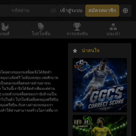
เข้าสู่ระบบ
สมัครสมาชิก
เกมส์
โปรโมชั่น
การแข่งขัน
แนะนำ
น่าสนใจ
การโดยตรงของเกมสล็อตจึงได้จัดทำ
 หมุนวงล้อฟรี ไม่ต้องลงทุน เลยสักบาท
ท่านเป็นคอเกมสล็อตหลายท่านอาจจะ
ในวันนี้เราจึงได้จัดทำเพียงแค่ท่าน
 ๆ แถมตัวเกมสล็อตของเรายังล้วนเป็น
ุกไปในตัว โปรโมชั่นสล็อตหมุนฟรีสปิน
ตหมุนฟรีสปิน กับทางค่ายเกมของเรา
 จึงทำให้ท่านสามารถสร้างโอกาสที่มาก