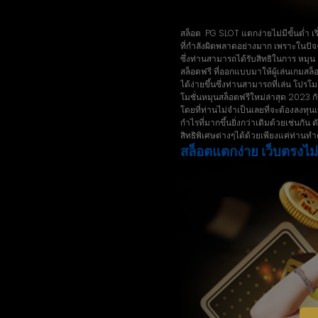
สล็อต PG SLOT แตกง่ายไม่มีขั้นต่ำ เ
ที่กำลังผิดพลาดอย่างมาก เพราะในปัจ
ซึ่งท่านสามารถได้รับสิทธิในการ หมุน 
สล็อตฟรี ที่ออกแบบมาให้ผู้เล่นเกมส
ได้ง่ายขึ้นซึ่งท่านสามารถที่เล่น โปร
โมชั่นหมุนสล็อตฟรีใหม่ล่าสุด 2023 กั
โดยที่ท่านไม่จำเป็นเลยที่จะต้องลงทุน
กำไรที่มากขึ้นยิ่งกว่าเดิมด้วยเช่นกั
สิทธิพิเศษต่างๆได้ด้วยเพียงแค่ท่านทำ
สล็อตแตกง่าย เว็บตรงไม่