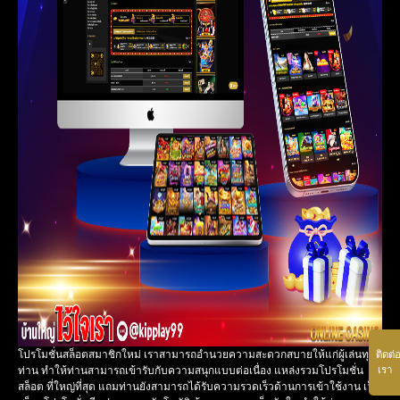
โปรโมชั่นสล็อตสมาชิกใหม่ เราสามารถอำนวยความสะดวกสบายให้แก่ผู้เล่นทุก
ติดต่
ท่าน ทำให้ท่านสามารถเข้ารับกับความสนุกแบบต่อเนื่อง แหล่งรวมโปรโมชั่น
เรา
สล็อต ที่ใหญ่ที่สุด แถมท่านยังสามารถได้รับความรวดเร็วด้านการเข้าใช้งาน เว็บ