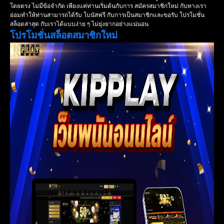
โดยตรง ไม่มีข้อจำกัด เพียงแค่ท่านเริ่มต้นกับการ สมัครสมาชิกใหม่ กับทางเรา
ย่อมทำให้ท่านสามารถได้รับ โบนัสฟรี กับการเป็นสมาชิกและขอรับ โปรโมชั่น
สล็อตล่าสุด กับเราได้แบบง่าย ๆ ไม่ยุ่งยากอย่างแน่นอน
โปรโมชั่นสล็อตสมาชิกใหม่