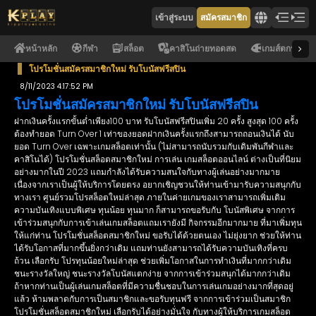
เข้าสู่ระบบ
สมัครสมาชิก
หน้าหลัก
กีฬา
สล็อต
คาสิโนถ่ายทอดสด
เกมส์ตกปลา
โปรโมชั่นสมัครสมาชิกใหม่ รับโบนัสฟรีสปิน
8/11/2023 4:17:52 PM
โปรโมชั่นสมัครสมาชิกใหม่ รับโบนัสฟรีสปิน
ฝากเงินครั้งแรกขั้นต่ำเพียง100 บาท รับโบนัสฟรีสปินเพิ่ม 20 ครั้ง สูงสุด 100 ครั้ง
ต้องทำยอด Turn Over 1 เท่าของยอดฝากเงินครั้งแรกถึงสามารถถอนเงินได้ นับ
ยอด Turn Over เฉพาะเกมสล็อตเท่านั้น (ไม่สามารถนับรวมกับเดิมพันกีฬาและ
คาสิโนได้) โปรโมชั่นสล็อตสมาชิกใหม่ การเล่น เกมสล็อตออนไลน์ ต่างเป็นที่นิยม
อย่างมากในปี 2023 แถมกำลังได้รับความสนใจกับทางผู้เล่นอย่างมากมาย
เนื่องจากเราเป็นผู้ให้บริการโดยตรง อยากเชิญชวนให้ท่านเข้ามารับความสนุกกับ
ทางเรา ศูนย์รวมโปรสล็อตใหม่ล่าสุด ภายในค่ายเกมของเราสามารถเพิ่มเติม
ความบันเทิงแบบพิเศษ ทุนน้อย ทุนมาก ก็สามารถขอรับกับ โบนัสพิเศษ จากการ
เข้าร่วมสนุกกับการเข้าเล่นเกมสล็อตแถมเรายังมี กิจกรรมอีกมากมาย ที่มาเพิ่มทุน
ให้แก่ท่าน โปรโมชั่นสล็อตสมาชิกใหม่ ขอรับได้ด้วยตนเอง ไม่ยุ่งยาก ช่วยให้ท่าน
ได้รับโอกาสที่มากขึ้นยิ่งกว่าเดิม แถมท่านยังสามารถได้รับความบันเทิงที่ครบ
ถ้วน เลือกรับ โปรทุนน้อยใหม่ล่าสุด ช่วยเพิ่มโอกาสในการทำเงินที่มากกว่าเดิม
ชนะรางวัลใหญ่ ชนะรางวัลโบนัสแตกง่าย จากการเข้าร่วมสนุกได้มากกว่าเดิม
ถ้าหากท่านเป็นผู้เล่นเกมสล็อตที่มีความชื่นชอบในการเล่นเกมอย่างมากที่สุดอยู่
แล้ว ห้ามพลาดกับการเป็นสมาชิกและขอรับทุนฟรี จากการเข้าร่วมเป็นสมาชิก
โปรโมชั่นสล็อตสมาชิกใหม่ เลือกรับได้อย่างมั่นใจ กับทางผู้ให้บริการเกมสล็อต