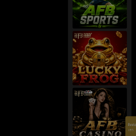
ติดต่
เรา