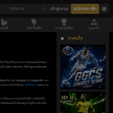
เข้าสู่ระบบ
สมัครสมาชิก
เกมส์
โปรโมชั่น
การแข่งขัน
แนะนำ
น่าสนใจ
ม่มีใครโต้แย้งในวงการการพนันออนไลน์ของ
้ รวมถึง SBO Sports, AFB Sportsbook,
ือ eSports เช่น League of Legends และ
ะประสบการณ์เจ้ามือสด
KIPPLAY
มอบความ
่ราบรื่นและการมุ่งเน้นไปที่ความพึงพอใจ
ดิมพันออนไลน์ของคุณไปสู่อีกระดับหนึ่ง