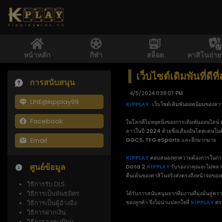
หน้าหลัก
กีฬา
สล็อต
คาสิโนถ่า
เว็บไซต์เดิมพันที่ดีท
การสนับสนุน
4/5/2024 11:38:07 PM
LINE@kipplay99
KIPPLAY
: เว็บไซต์เดิมพันยอดนิยมของล
Facebook
ในโลกที่ไม่หยุดนิ่งของการเดิมพันออนไลน
ลาวในปี 2024 ด้วยชื่อเสียงอันโดดเด่น
Email
GGCS, TFG eSports และอีกมากมาย
KIPPLAY
ตอบสนองทุกความต้องการในการเ
ศูนย์ข้อมูล
Dota 2
KIPPLAY
รับรองว่าคุณจะไม่พลา
ตื่นเต้นของคาสิโนจริงส่งตรงถึงหน้าจอของ
วิธีการรับ DLS
วิธีการเป็นพันธมิตร
ได้รับการสนับสนุนจากทีมงานที่มุ่งมั่นสู่คว
วิธีการเป็นผู้อ้างอิง
ของลูกค้า จึงไม่น่าแปลกใจที่
KIPPLAY
คร
วิธีการฝากเงิน
วิธีการลงทะเบียน