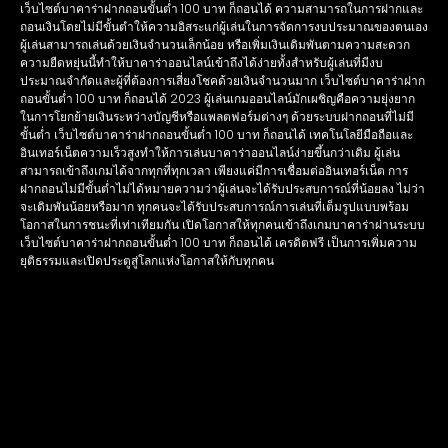
เว็บไซต์บาคาร่าฝากถอนขั้นต่ำ 100 บาท ก็ถอนได้ ความสามารถในการฝากและ
ถอนเงินโดยไม่มีขั้นตำให้ความอิสระแก่ผู้เล่นในการจัดการงบประมาณของตนเอง
ผู้เล่นสามารถเล่นด้วยเงินจำนวนเล็กน้อย หรือเพิ่มเงินเดิมพันตามความสะดวก
ความยืดหยุ่นนี้ทำให้บาคาร่าออนไลน์เข้าถึงได้ง่ายทั้งสำหรับผู้เล่นที่มีงบ
ประมาณจำกัดและผู้ที่ต้องการเสี่ยงโชคด้วยเงินจำนวนมาก เว็บไซต์บาคาร่าฝาก
ถอนขั้นต่ำ 100 บาท ก็ถอนได้ 2023 ผู้เล่นเกมออนไลน์มักเผชิญคือความยุ่งยาก
ในการโยกย้ายเงินระหว่างบัญชีหรือแพลตฟอร์มต่างๆ ด้วยระบบฝากถอนที่ไม่มี
ขั้นต่ำ เว็บไซต์บาคาร่าฝากถอนขั้นต่ำ 100 บาท ก็ถอนได้ เทคโนโลยีมือถือและ
อินเทอร์เน็ตความเร็วสูงทำให้การเล่นบาคาร่าออนไลน์ง่ายขึ้นกว่าเดิม ผู้เล่น
สามารถเข้าถึงเกมได้จากทุกที่ทุกเวลา เพียงแค่มีการเชื่อมต่ออินเทอร์เน็ต การ
ฝากถอนไม่มีขั้นต่ำไม่ได้หมายความว่าผู้เล่นจะได้รับประสบการณ์ที่น้อยลง ไม่ว่า
จะเดิมพันน้อยหรือมาก ทุกคนจะได้รับประสบการณ์การเล่นที่เต็มรูปแบบพร้อม
โอกาสในการชนะที่เท่าเทียมกัน เปิดโอกาสให้ทุกคนเข้าถึงเกมบาคาร่าผ่านระบบ
เว็บไซต์บาคาร่าฝากถอนขั้นต่ำ 100 บาท ก็ถอนได้ เครดิตฟรี เป็นการเพิ่มความ
ยุติธรรมและเปิดประตูสู่โลกแห่งโอกาสให้กับทุกคน