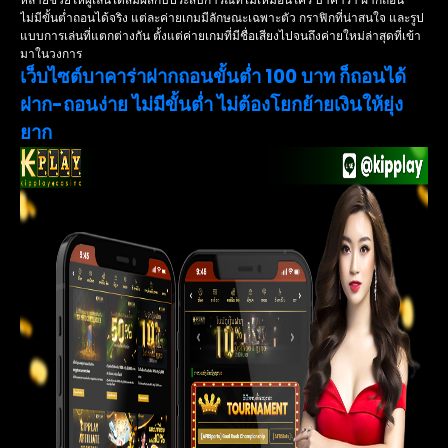
ไม่มีขั้นต่ำถอนได้จริง แต่ละค่ายเกมมีลักษณะเฉพาะตัว กราฟิกที่น่าสนใจ และรูป
แบบการเล่นที่แตกต่างกัน ตั้งแต่ค่ายเกมที่มีชื่อเสียงไปจนถึงค่ายใหม่ล่าสุดที่เข้า
มาในวงการ
เว็บไซต์บาคาร่าฝากถอนขั้นต่ำ 100 บาท ก็ถอนได้
ฝาก-ถอนง่าย ไม่มีขั้นต่ำ ไม่ต้องโยกย้ายเงินให้ยุ่ง
ยาก