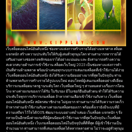
เว็บสล็อตออนไลน์อันดับหนึ่ง ช่องทางแห่งการสร้างรายได้อย่างมหาศาล สล็อต
แจกหนัก สร้างความประทับใจให้กับผู้เล่นทั่วทุกมุมโลก ท่านสามารถหารายได้
เสริมผ่านทางช่องทางหลักของเราได้อย่างแน่นอน และ ยังสามารถสร้างความ
สะดวกสบายด้านการเข้าใช้งาน สล็อตเว็บใหญ่ 2023 เป็นช่องทางแห่งการทำ
เงินที่ท่านห้ามพลาด พร้อมนำเสนอทุกระบบการเล่นเกมสล็อตที่เข้าใช้งานได้ง่าย
เว็บสล็อตออนไลน์อันดับหนึ่ง ยังได้รับความนิยมอย่างมากที่สุดในปัจจุบัน ท่าน
ห้ามพลาดกับการสร้างรายได้รูปแบบใหม่ ตอบโจทย์ผู้เล่นเกมสล็อตอย่างดีเยี่ยม
บริการเกมสล็อตมาตรฐานระดับโลก เว็บสล็อตใหญ่ ๆ ท่านหมดห่วงเรื่องการโดน
โกง ทางค่ายเกมของเราได้รับ ใบรับรอง มีใบเซอร์ยืนยันตัวตน ทำให้ได้รับความ
ประทับใจทุกการบริการเกมสล็อต ถ้าหากท่านเลือกเข้าใช้งานกับทาง เว็บสล็อต
ออนไลน์อันดับหนึ่ง สมัครสมาชิกง่าย ไม่ยุ่งยาก ท่านสามารถได้รับความรวดเร็ว
ถ้าหากท่านเข้าใช้งานกับทางค่ายเกมสล็อตของเรา พร้อมทั้งเรายังมีระบบที่มี
ความเสถียร ไว้ใจได้100% พัฒนาระบบอย่างสม่ำเสมอ เว็บสล็อต แจกหนัก ๆ จึง
กลายเป็นอีกหนึ่งค่ายเกมที่มีผู้คนนิยมเข้าใช้งานมากที่สุดในปัจจุบัน เว็บสล็อต
ออนไลน์อันดับหนึ่ง เว็บเกมสล็อตออนไลน์ในปัจจุบันที่ดีที่สุด มีผู้เข้าใช้งานเป็น
จำนวนมาก ท่านสามารถที่เล่นเกมสล็อตได้หลากหลายค่าย ไม่ว่าจะอยู่ทั่วทุกมุม