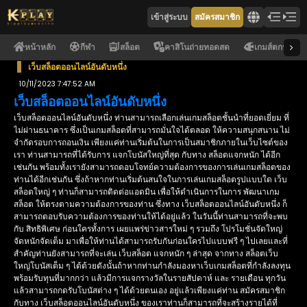
เข้าสู่ระบบ
สมัครสมาชิก
หน้าหลัก
กีฬา
สล็อต
คาสิโนถ่ายทอดสด
เกมส์ตกปลา
เว็บสล็อตออนไลน์อันดับหนึ่ง
10/11/2023 7:47:52 AM
เว็บสล็อตออนไลน์อันดับหนึ่ง
เว็บสล็อตออนไลน์อันดับหนึ่ง ท่านสามารถเลือกเล่นเกมสล็อตชั้นนำที่ยอดเยี่ยม ที่
ไม่ผ่านธนาคาร ซึ่งเป็นเกมสล็อตที่สามารถมั่นใจได้ตลอด ให้ความสนุกสนาน ไม่
จำกัดรอบการถอนเงิน เพียงแค่ท่านเริ่มต้นในการเป็นสมาชิกภายในเว็บไซต์ของ
เรา ท่านสามารถที่ได้รับการ แจกโบนัสใหญ่ที่สุด กับทาง สล็อตแจกหนัก ได้อีก
เช่นกัน พร้อมทั้งเรายังสามารถตอบโจทย์ความต้องการของการเล่นเกมสล็อตของ
ท่านได้อีกเช่นกัน ซึ่งถ้าหากท่านเริ่มต้นสนใจในการเล่นเกมสล็อตรูปแบบใด เว็บ
สล็อตใหญ่ ๆ ท่านก็สามารถติดต่อแอดมิน เพื่อให้ดำเนินการในการ พัฒนาเกม
สล็อต ให้ตรงตามความต้องการของท่าน ซึ่งทาง เว็บสล็อตออนไลน์อันดับหนึ่ง ก็
สามารถตอบรับความต้องการของท่านให้ได้อยู่แล้ว ในวันนี้ท่านสามารถที่จะพบ
กับ สิทธิพิเศษ ก่อนใครทั้งการ เผยแพร่ข่าวสารใหม่ ๆ รวมถึง โปรโมชั่นจัดใหญ่
จัดหนักจัดเต็ม มาเพื่อให้ท่านได้สามารถรับกันก่อนใครไปแบบฟรี ๆ ไปเลยและที่
สำคัญท่านยังสามารถที่จะเล่น เว็บสล็อต แจกหนัก ๆ ล่าสุด จากทาง สล็อตเว็บ
ใหญ่โบนัสเต็ม ๆ ได้ด้วยดังนั้นถ้าหากท่านกำลังมองหาเว็บเกมสล็อตที่กำลังลงทุน
พร้อมรับทุนที่มากกว่า แล้วมีการแจกรางวัลในรายสัปดาห์ และ รายเดือน ทุกวัน
แล้วสามารถกดรับโบนัสต่าง ๆ ได้ด้วยตนเอง อยู่แล้วเพียงแค่ท่าน สมัครสมาชิก
กับทาง เว็บสล็อตออนไลน์อันดับหนึ่ง ของเราท่านก็สามารถที่จะสร้างรายได้ที่