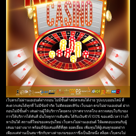
เว็บตรงไม่ผ่านเอเย่นต์ฝากถอน ไม่มีขั้นต่ำสมัครเล่นได้ง่าย รูปแบบออนไลน์ ที่
สะดวกเล่นได้ทุกที่ ไม่มีข้อจำกัด ไม่ติดยอดเทิร์น เว็บนอก ตรงไม่ผ่านเอเย่นต์ ฝาก
ถอนไม่มีขั้นต่ำ เล่นผ่านผู้ให้บริการโดยตรง ปราศจากกลโกง ตรวจสอบใบรับรอง
การให้บริการได้ทันที มั่นใจทุกการเดิมพัน ได้รับเงินชัวร์ 100% ขอแค่มีเวลาว่างก็
หาเงินได้ สถานที่ใหม่ของคนรุ่นใหม่ เว็บตรงไม่ผ่านเอเย่นต์ ให้ผลตอบแทนกับผู้
เล่นมาอย่างมาก พร้อมมีข้อเสนอที่ดีที่สุด ยอดเยี่ยม เพิ่มทุนให้ผู้เล่นทุกยอดฝาก
เพียงแค่ท่านเป็นสมาชิกกับทางค่ายเกมของเราซึ่งเป็นอีกหนึ่ง สล็อต เว็บตรงไม่