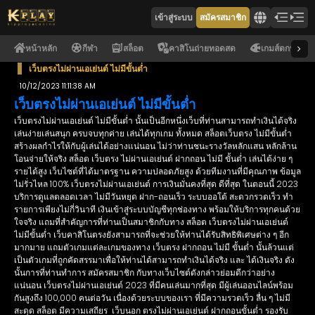
เข้าสู่ระบบ
สมัครสมาชิก
หน้าหลัก
กีฬา
สล็อต
คาสิโนถ่ายทอดสด
เกมส์ตกปลา
เว็บตรงไม่ผ่านเอเย่นต์ ไม่มีขั้นต่ำ
10/12/2023 11:11:38 AM
เว็บตรงไม่ผ่านเอเย่นต์ ไม่มีขั้นต่ำ
เว็บตรงไม่ผ่านเอเย่นต์ ไม่มีขั้นต่ำ นั้นเป็นอีกหนึ่งเว็บที่ท่านสามารถทำเงินได้จริง
เล่นง่ายเล่นสนุก ครบจบทุกค่าย เล่นได้ทุกเกม ทั้งหมด สล็อตเว็บตรง ไม่มีขั้นต่ำ
สร้างผลกำไรให้กับผู้เล่นได้อย่างแน่นอน ไม่ว่าท่านชนะรางวัลหลักแสน หลักล้าน
โอนจ่ายให้จริง สล็อต เว็บตรง ไม่ผ่านเอเย่นต์ ฝากถอน ไม่มี ขั้นต่ำ เล่นได้ง่าย ๆ
รายได้สูง เว็บไซต์ที่ได้มาตรฐาน ความปลอดภัยสูง ด้วยทีมงานที่มีคุณภาพ ข้อมูล
ไม่รั่วไหล 100% เว็บตรงไม่ผ่านเอเย่นต์ การเงินมั่นคงที่สุด ดีที่สุด ในตอนนี้ 2023
บริการดูแลตลอดเวลา ไม่มีวันหยุด ฝาก-ถอนเร็ว ระบบออโต้ สะดวกรวดเร็ว ทำ
รายการเพียงไม่กี่วินาที เงินเข้าสู่ระบบบัญชีทุกช่องทาง พร้อมให้บริการทุกคนด้วย
ใจจริง แถมที่สำคัญการที่ท่านเป็นสมาชิกกับทาง สล็อต เว็บตรงไม่ผ่านเอเย่นต์
ไม่มีขั้นต่ำ เว็บคาสิโนตรงยังสามารถที่จะช่วยให้ท่านได้รับสิทธิพิเศษต่าง ๆ อีก
มากมาย แถมตัวเกมแต่ละเกมของทาง เว็บตรง ฝากถอน ไม่มี ขั้นต่ำ นั้นล้วนแต่
เป็นตัวเกมที่ถูกคัดสรรมาเพื่อให้ท่านได้สามารถทำเงินได้จริง และ ได้เงินจริง ดัง
นั้นการที่ท่านทำการ สมัครสมาชิก กับทางเว็บไซต์ดังกล่าวย่อมดีกว่าอย่าง
แน่นอน เว็บตรงไม่ผ่านเอเย่นต์ 2023 ที่มีคนเล่นมากที่สุด มีผู้เล่นออนไลน์พร้อม
กันสูงถึง 100,000 คนต่อวัน เนื่องด้วยระบบของเรา ที่มีความรวดเร็ว ลื่น ๆ ไม่มี
สะดุด สล็อต มีความเสถียร เว็บนอก ตรงไม่ผ่านเอเย่นต์ ฝากถอนขั้นต่ำ รองรับ