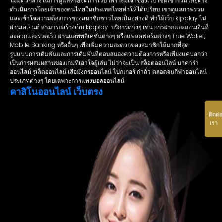
ไม่มีตัวกลางในการดูแลหรือจัดการเว็บ เพราะมีเจ้าของเว็บไซต์เข้าร่วมโดยตรง
ดำเนินการโดยเจ้าของคนไทยในประเทศไทยทำให้ได้เปรียบ เขาดูแลภาพรวม
และเข้าใจความต้องการของสมาชิกชาวไทยเป็นอย่างดี ทำให้เว็บ kipplay ไม่
ผ่านเอเย่นต์ สามารถสร้างเว็บ kipplay บริการต่างๆ เช่น การฝากและถอนเงินที่
สะดวกและรวดเร็ว ผ่านแอพพลิเคชั่นต่างๆ หรือแพลตฟอร์มต่างๆ True Wallet,
Mobile Banking หรืออื่นๆ เพื่อเพิ่มความสะดวกของสมาชิกให้มากที่สุด
รูปแบบการเดิมพันและการเดิมพันที่ตอบสนองความต้องการหรือเพียงแค่บอกว่า
เป็นการผสมผสานของเกมที่เอาใจผู้เล่น ไม่ว่าจะเป็น สล็อตออนไลน์ บาคาร่า
ออนไลน์ รูเล็ตออนไลน์ เสือมังกรออนไลน์ โปกเกอร์ กำถั่ว ตลอดจนกีฬาออนไลน์
ประเภทต่างๆ โดยเฉพาะการแทงบอลออนไลน์
คาสิโนออนไลน์ เว็บตรง
ติดต่
เรา