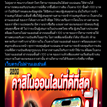
ไม่ยุ่งยาก ชนะรางวัลเท่าไหร่ ก็สามารถถอนเงินได้อย่างแน่นอน ให้ท่านได้
สามารถพบเจอกับประสบการณ์ที่มากขึ้นยิ่งกว่าเดิม เว็บตรง 100 ขั้นต่ำ 100 บาท
เราไม่มีข้อกำหนดและข้อผูกมัด ให้อิสระภาพแก่ผู้เล่นทุกท่าน มั่นใจกับการเข้า
ร่วมสนุกได้อย่างเต็มที่ เพื่อให้ผู้เล่นทุกท่านสามารถเข้าร่วมสนุกกับทาง เว็บตรงไม่
ผ่านเอเย่นต์ ของเราได้อย่างรวดเร็วที่สุด ไร้กังวลเรื่องการโดนโกง ทางค่ายเกม
ของเรามีความปลอดภัย มีความน่าเชื่อถือ แถมทางค่ายเกมของเรายังตอบรับผู้
เล่นทุกเชื้อชาติ ไม่ว่าจะเป็นผู้เล่นภายในประเทศไทย หรือ ผู้เล่นในต่างประเทศ
สล็อตเว็บตรงไม่ผ่านเอเย่นต์ ฝากถอนขั้นต่ำ 100 บาท ของเราก็สามารถช่วยให้
ท่านพบเจอกับความบันเทิงในทุกวัน โอกาสเพียงหนึ่งเดียวได้มาถึงแล้ว ห้าม
พลาดกับการสร้างรายได้ภายใน เว็บตรงไม่ผ่านเอเย่นต์ ของเรา พร้อมมอบความ
สนุกระดับแนวหน้า ทุกการลงทุนคุ้มค่าแน่นอน ท่านสามารถเข้าลงทุนกับการเล่น
เกมที่มีความบันเทิงทุกรูปแบบ ถ้าหากท่านสนใจกับการเข้าใช้งาน สล็อตเว็บตรง
ไม่ผ่านเอเย่นต์ ฝากถอนขั้นต่ำ 100 บาท ของเราแล้วเพียงแค่ท่านเริ่มต้นเข้าเล่น
เกมภายในค่ายเกมของเราเท่านั้น ท่านก็สามารถได้รับผลรางวัลที่มากที่สุด
เว็บตรงไม่ผ่านเอเย่นต์