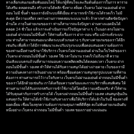
ทางเลือกเล่นเกมเดิมพันออนไลน์ ให้แก่ผู้ที่สนใจและเริ่มต้นต้องการในการ หาราย
ได้เสริม ตลอดจนถึง สร้างรายได้หลัก ซึ่งทาง สล็อต เว็บตรง ไม่ผ่านเอเย่นต์ ฝาก
ถอน ไม่มี ขั้นต่ำ ของเรายังมีระบบที่ดีเยี่ยม สามารถเข้าใช้งานได้รวดเร็ว ไม่มี
สะดุด มีความเสถียร เพราะผ่านการทดสอบระบบมาแล้ว ถ้าหากท่านติดขัดปัญหา
ด้านใด ภายในค่ายเกมของเรา ท่านก็สามารถแจ้งปัญหา ผ่านทางแอดมินได้
ตลอด 24 ชั่วโมง แล้วเราจะดำเนินการแก้ไขปัญหาต่าง ๆ เว็บนอก ตรงไม่ผ่าน
เอเย่นต์ ฝากถอนไม่มีขั้นต่ำ ให้ท่านทั้งเรื่องการ ฝาก-ถอน หรือ แม้กระทั่งระบบ
เกม ท่านก็สามารถเสนอแนวคิดระบบตัวเกมต่าง ๆ กับทางค่ายเกมของเราได้อีก
เช่นกัน เพื่อที่เราได้มีการพัฒนาและปรับปรุงระบบเพื่อตอบสนองความต้องการ
ของท่านเมื่อท่านเข้ามาใช้บริการ เว็บตรงไม่ผ่านเอเย่นต์ ผ่านในเว็บไซต์ของเรา
เว็บตรง ฝากถอนไม่มีขั้นต่ำ วอเลท ใช้เวลาไม่นาน รวดเร็วไม่ถึงนาที ความ
บันเทิงแบบครบถ้วนที่สามารถมอบความเพลิดเพลินได้ตลอดเวลา เว็บตรง ฝาก
ถอนไม่มีขั้นต่ำ วอเลท ทำให้ท่านได้รับความสนุกได้อย่างง่ายดาย เว็บของเรามี
ความมั่นคงทางการเงินอย่างมาก พร้อมเชื่อมต่อความสนุกทุกรูปแบบตามที่ท่าน
ต้องการ ท่านสามารถไว้วางใจกับทาง เว็บตรงไม่ผ่านเอเย่นต์ ฝากถอนไม่มีขั้นต่ำ
ของเราได้อีกด้วยเช่นกัน เราได้เตรียมความพร้อมและการบริการที่แสนพิเศษ ให้
ท่านสามารถได้รับอรรถรสกับการเข้าใช้งานได้โดยมีความเสมือนจริง ทำให้ท่าน
ได้รับคุณค่ากับการสร้างรายได้ เว็บตรงฝากถอนไม่มีขั้นต่ำวอเลท เล่นสนุกลุ้นเงิน
แสนทุกวัน ให้ท่านได้เข้าใช้งานกับทางเราเพื่อให้บริการได้แล้วในวันนี้ ช่องทางที่
ยอดเยี่ยม เชื่อมโยงทุกความต้องการเกมคุณภาพที่ดีที่สุด คงไม่พ้นค่ายเกมอันดับ
หนึ่งอย่าง เว็บตรง ฝากถอน ไม่มีขั้นต่ำ วอเลท ของเราอย่างแน่นอน