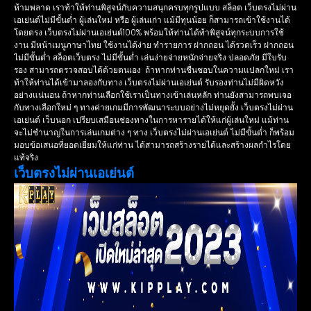
ห้ามพลาด เราท้าให้ท่านพิสูจน์กับความสนุกครบทุกรูปแบบ สล็อต เว็บตรงไม่ผ่าน
เอเย่นต์ไม่มีขั้นต่ำ ผู้เล่นใหม่ หรือ ผู้เล่นเก่า แม้มีทุนน้อย ก็สามารถเข้าใช้งานได้
โดยตรง เว็บตรงไม่ผ่านเอเย่นต์100% พร้อมให้ท่านได้ท้าพิสูจน์ทุกระบบการใช้
งาน มีหน้าเมนูภาษาไทย ใช้งานได้ง่าย ทำรายการ ฝากถอน ได้รวดเร็ว ฝากถอน
ไม่มีขั้นต่ำ สล็อตเว็บตรง ไม่มีขั้นต่ำ เล่นง่ายจ่ายหนักจ่ายจริง ปลอดภัย มีใบรับ
รอง สามารถตรวจสอบได้ด้วยตนเอง ถ้าหากท่านชื่นชอบในความแปลกใหม่ เรา
ท้าให้ท่านได้เข้ามาลองกับทาง เว็บตรงไม่ผ่านเอเย่นต์ รับรองท่านไม่มีผิดหวัง
อย่างแน่นอน ถ้าหากท่านเลือกใช้เราเป็นทางเข้าเล่นหลัก ท่านยังสามารถพบเจอ
กับทางเลือกใหม่ ๆ ทางค่ายเกมมีการพัฒนาระบบอย่างไม่หยุดยั้ง เว็บตรงไม่ผ่าน
เอเย่นต์ เว็บนอก เปรียบเสมือนช่องทางในการหารายได้ให้แก่ผู้เล่นใหม่ แม้ท่าน
จะไม่ชำนาญในการเล่นเกมต่าง ๆ ทาง เว็บตรงไม่ผ่านเอเย่นต์ ไม่มีขั้นต่ำ ก็พร้อม
มอบข้อเสนอที่ยอดเยี่ยมให้แก่ท่าน ได้สามารถสร้างรายได้และสร้างผลกำไรโดย
แท้จริง
เว็บตรงไม่ผ่านเอเย่นต์