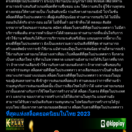
ตรงดีที่สุดในประเทศลาว มีระบบใช้งานเป็น เมนูภาษาไทย ทั้งหมด เพื่อให้ท่าน
สามารถเข้าเล่นกับตัวเกมสล็อตที่ท่านชื่นชอบ และ ให้ความสนใจ ผู้ใช้งานทุกคน
ต่างยกย่องให้ทางค่ายเป็น เว็บอันดับหนึ่ง รวมถึงทางค่ายเกมยังมี โปรโมชั่น
สล็อตดีที่สุดในประเทศลาว เพื่อผู้เล่นที่มีทุนน้อย ท่านสามารถขอรับได้ ไม่มีอั้น
ถอนเงินได้จริง ฝาก-ถอน ออโต้ ไม่มีขั้นต่ำ อย่าช้าที่จะได้ ทดลอง สัมผัส
บรรยากาศใหม่ของการเล่นเกม สมัคร สล็อตเว็บตรงดีที่สุดในประเทศลาว ไม่มีค่า
บริการเพิ่มเติม สามารถดำเนินการได้ด้วยตนเอง ท่านสามารถที่จะมั่นใจกับการ
เข้าใช้งาน พร้อมกับได้รับการบริการเกมระดับพรีเมียม แถมนอกจากนี้ทาง เว็บ
ตรงดีที่สุดในประเทศลาว ยังเป็นแหล่งรวมความบันเทิงที่ดีที่สุด ท่านสามารถ
สร้างผลลัพธ์จากการเข้าใช้งาน แม้ท่านจะมีทุนในการเล่นน้อย ท่านก็สามารถเข้า
ใช้งานกับทางค่ายเกมได้อย่างเท่าเทียม เว็บสล็อตดีที่สุดในประเทศลาว จึงกลาย
เป็นทางเลือกใหม่ ๆ ที่ท่านไม่ควรพลาด แถมท่านยังสามารถได้รับโอกาสที่มากก
ว่า ถ้าหากท่านเลือกเข้าใช้งานกับทางค่ายเกมดังกล่าว ถ้าหากท่านชื่นชอบกับ
การเข้าร่วมสนุก สล็อตค่ายดีที่สุดในประเทศลาว ทางเลือกของเราเป็นตัวเลือกที่
เหมาะแก่ท่านอย่างแน่นอน สล็อตเว็บตรงดีที่สุดในประเทศลาว หากมองในมุม
ของผู้เล่นหลายท่าน ที่เข้าสู่การเล่นเกมสล็อตแล้ว ท่านคงมองว่าการที่ท่านเข้า
ร่วมสนุกกับการเล่นเกมสล็อตนั้น เป็นการเสี่ยงโชคไปก็ว่าได้ แต่ทางค่ายเกมของ
เรานั้นแตกต่างกับการใช้โชคในการสร้างรายได้ สล็อต เว็บตรง ดีที่สุดในประเทศ
ลาว แตกง่าย ของเราสามารถสร้างรายได้ให้แก่ท่านในทุกวัน แถมท่านยัง
สามารถได้รับความบันเทิงกับความสนุกสนาน ไปพร้อมกับการสร้างรายได้รูป
แบบใหม่ เนื่องจากทางค่ายเกมยอดฮิตอย่าง สล็อตเว็บตรงดีที่สุดในประเทศลาว
ที่สุดแห่งสล็อตยอดนิยมในไทย 2023