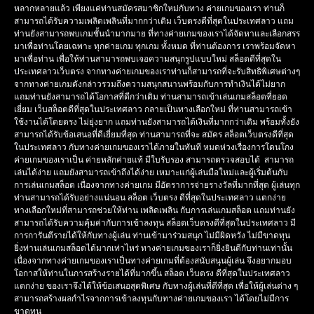
หลากหลายแล้ว เพียงแค่ท่านสมัครสมาชิกใหม่กับทาง ค่ายเกมของเรา ท่านก็
สามารถได้รับความเพลิดเพลินที่มากกว่าเดิม เว็บตรงดีที่สุดในประเทศลาว แถม
ท่านยังสามารถพบเกมชั้นนำมากมาย ที่ทางค่ายเกมของเราได้จัดหาและเลือกสรร
มาเพื่อท่านโดยเฉพาะ ทุกค่ายเกม ทุกเกม ทั้งหมด ที่ท่านต้องการ เราพร้อมจัดหา
มาเพื่อท่าน เพื่อให้ท่านสามารถพบเจอความสนุกรูปแบบใหม่ สล็อตดีที่สุดใน
ประเทศลาวเว็บตรง จากทางค่ายเกมของเราท่านก็สามารถที่จะรับสิทธิพิเศษต่างๆ
จากทางค่ายเกมดังกล่าวรวมถึงความสนุกสนานพร้อมกับการทำเงินได้ไม่ยาก
แถมท่านยังสามารถได้โอกาสที่ดีกว่าเดิม ท่านสามารถเข้าเล่นเกมสล็อตที่ยอด
เยี่ยม เว็บสล็อตดีที่สุดในประเทศลาว กลายเป็นทางเลือกใหม่ ที่ท่านสามารถเข้า
ใช้งานได้โดยตรง ไม่ยุ่งยาก แถมท่านยังสามารถได้เงินที่มากกว่าเดิม พร้อมทั้งยัง
สามารถได้รับข้อเสนอที่ดีเยี่ยมที่สุด ท่านสามารถที่จะ สมัคร สล็อตเว็บตรงดีที่สุด
ในประเทศลาว กับทางค่ายเกมของเราได้ภายในทันที หมดห่วงเรื่องการโดนโกง
ค่ายเกมของเราเป็น ค่ายหลักค่ายแท้ มีใบรับรอง สามารถตรวจสอบได้ สามารถ
เล่นได้ง่าย แถมยังสามารถเข้าถึงได้ง่าย เหมาะแก่ผู้เล่นมือใหม่และผู้เริ่มต้นกับ
การเล่นเกมสล็อต เนื่องจากทางค่ายเกม มีอัตราการจ่ายรางวัลที่มากที่สุด ผู้เล่นทุก
ท่านสามารถได้รับอย่างแน่นอน สล็อต เว็บตรง ดีที่สุดในประเทศลาว แตกง่าย
ทางเลือกใหม่ที่สามารถช่วยให้ท่าน เพลิดเพลิน กับการเล่นเกมสล็อต แถมท่านยัง
สามารถได้รับความคุ้มค่ากับการเข้าลงทุน สล็อตเว็บตรงดีที่สุดในประเทศลาว มี
การการันตีรายได้ให้กับทางผู้เล่น ท่านเข้ามาร่วมสนุก ไม่มีผิดหวัง ไม่มีขาดทุน
ยิ่งท่านเล่นเกมสล็อตได้มากเท่าไหร่ ทางค่ายเกมของเราก็ยิ่งยินดีกับท่านเท่านั้น
เนื่องจากทางค่ายเกมของเราเป็นทางค่ายเกมที่ต้องสนับสนุนผู้เล่น จึงอยากมอบ
โอกาสให้ท่านในการสร้างรายได้ที่มากขึ้น สล็อต เว็บตรง ดีที่สุดในประเทศลาว
แตกง่าย ของเราจึงได้ให้ข้อเสนอสุดพิเศษ กับทางผู้เล่นที่ดีที่สุด เพื่อให้ผู้เล่นต่าง ๆ
สามารถสร้างผลกำไรจากการเข้าลงทุนกับทางค่ายเกมของเรา ได้โดยไม่มีการ
ขาดทุน