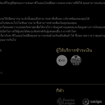
ยบที่ใหญ่ที่สุดของการเล่นคาสิโนออนไลน์คือความสะดวกสบายที่มีให้ คุณสามารถเล่นเกมคา
มให้เลือกมากมาย ดังนั้นคุณจึงสามารถหาสิ่งที่เหมาะกับรสนิยมของคุณได้
นอโบนัสและโปรโมชั่นมากมาย ซึ่งสามารถช่วยเพิ่มเงินทุนของคุณ
ปรโตคอลความปลอดภัยล่าสุดเพื่อให้แน่ใจว่าข้อมูลส่วนบุคคลและข้อมูลทางการเงินของค
เปิดโอกาสให้ผู้เล่นได้พบปะสังสรรค์กับผู้เล่นคนอื่น ๆ จากทั่วโลก
เยี่ยมเกี่ยวกับคาสิโนออนไลน์คือคุณสามารถเล่นด้วยเงินเดิมพันต่ำได้ ซึ่งหมายความว่าคุณ
งคุณมากเกินไป
า
ผู้ให้บริการชำระเงิน
น์
กีฬา