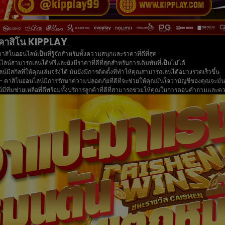
นคาสิโน
KIPPLAY
คาสิโนออนไลน์เป็นที่รู้จักสำหรับทั้งความสนุกและราคาที่ดีที่สุด
อนไลน์สามารถเล่นได้ฟรีและยังมีราคาที่ดีที่สุดสำหรับการเดิมพันที่เป็นไปได้
์มีสกิลที่ให้คุณเล่นจริงได้ มันยังมีการติดตั้งที่ทำให้คุณสามารถเล่นได้อย่างรวดเร็วขึ้น
– คาสิโนออนไลน์มีการรักษาความปลอดภัยที่ดีที่จะช่วยให้คุณมั่นใจว่าบัญชีของคุณจะมั่
น์มีทีมช่วยเหลือที่ดีพร้อมทั้งบริการลูกค้าที่ดีที่สามารถช่วยให้คุณในการตอบคำถามและควา