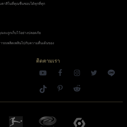
สิโนที่คุณชื่นชอบได้ทุกที่ทุก
ุณจะถูกเก็บไว้อย่างปลอดภัย
สามารถเพลิดเพลินไปกับความตื่นเต้นของ
ติดตามเรา