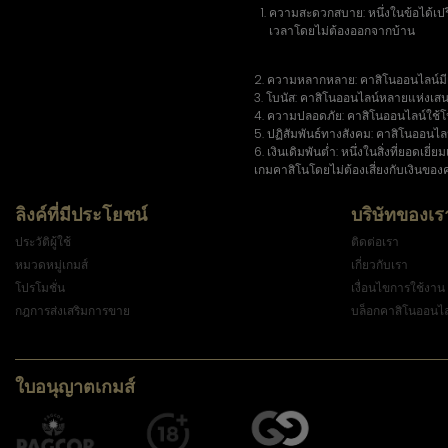
ความสะดวกสบาย: หนึ่งในข้อได้เปรี
เวลาโดยไม่ต้องออกจากบ้าน
2. ความหลากหลาย: คาสิโนออนไลน์มีเก
3. โบนัส: คาสิโนออนไลน์หลายแห่งเส
4. ความปลอดภัย: คาสิโนออนไลน์ใช้โ
5. ปฏิสัมพันธ์ทางสังคม: คาสิโนออนไลน์
6. เงินเดิมพันต่ำ: หนึ่งในสิ่งที่ยอด
เกมคาสิโนโดยไม่ต้องเสี่ยงกับเงินขอ
ลิงค์ที่มีประโยชน์
บริษัทของเร
ประวัติผู้ใช้
ติดต่อเรา
หมวดหมู่เกมส์
เกี่ยวกับเรา
โปรโมชั่น
เงื่อนไขการใช้งาน
กฎการส่งเสริมการขาย
บล็อกคาสิโนออนไล
ใบอนุญาตเกมส์