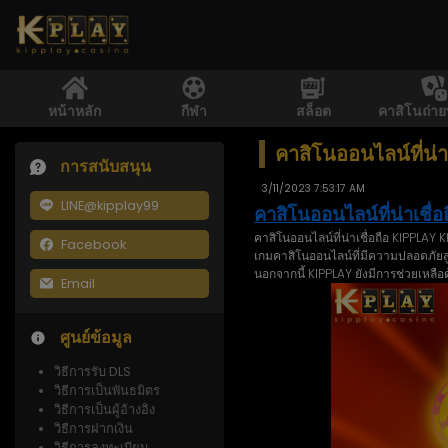
หน้าหลัก
กีฬา
สล็อต
คาสิโนถ่า
คาสิโนออนไลน์ที่น่า
การสนับสนุน
3/11/2023 7:53:17 AM
LINE@kipplay99
คาสิโนออนไลน์ที่น่าเชื่อ
คาสิโนออนไลน์ที่น่าเชื่อถือ KIPPLAY K
Facebook
เกมคาสิโนออนไลน์ที่มีความปลอดภัยส
นอกจากนี้ KIPPLAY ยังมีการช่วยเหลือด
Email
ศูนย์ข้อมูล
วิธีการรับ DLS
วิธีการเป็นพันธมิตร
วิธีการเป็นผู้อ้างอิง
วิธีการฝากเงิน
วิธีการลงทะเบียน