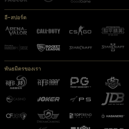
อี-สปอร์ต
พันธมิตรของเรา