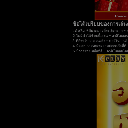
ข้อได้เปรียบของการเล่
1. ตัวเลือกที่มีมากมายที่จะเลือกจาก – 
2. ไม่มีค่าใช้จ่ายเพื่อเล่น – คาสิโนอ
3. ดีสำหรับการเล่นจริง – คาสิโนออนไลน
4. มีระบบการรักษาความปลอดภัยที่ดี 
5. มีการช่วยเหลือที่ดี – คาสิโนออนไล