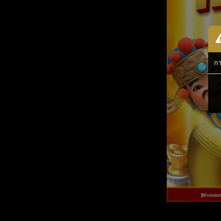
กา
คาสิโนออนไลน์มีเกมให้