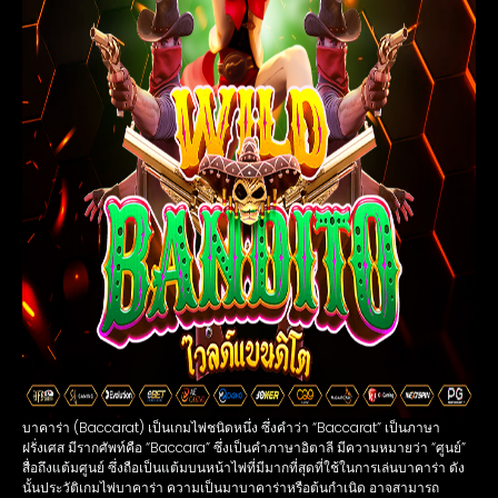
บาคาร่า (Baccarat) เป็นเกมไพ่ชนิดหนึ่ง ซึ่งคำว่า “Baccarat” เป็นภาษา
ฝรั่งเศส มีรากศัพท์คือ “Baccara” ซึ่งเป็นคำภาษาอิตาลี มีความหมายว่า “ศูนย์”
สื่อถึงแต้มศูนย์ ซึ่งถือเป็นแต้มบนหน้าไพ่ที่มีมากที่สุดที่ใช้ในการเล่นบาคาร่า ดัง
นั้นประวัติเกมไพ่บาคาร่า ความเป็นมาบาคาร่าหรือต้นกำเนิด อาจสามารถ