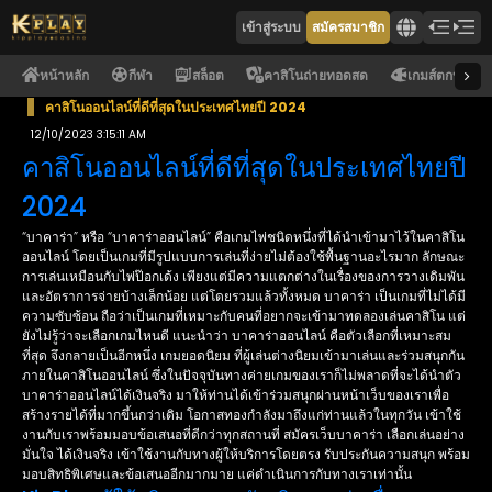
เข้าสู่ระบบ
สมัครสมาชิก
หน้าหลัก
กีฬา
สล็อต
คาสิโนถ่ายทอดสด
เกมส์ตกปลา
คาสิโนออนไลน์ที่ดีที่สุดในประเทศไทยปี 2024
12/10/2023 3:15:11 AM
คาสิโนออนไลน์ที่ดีที่สุดในประเทศไทยปี
2024
“บาคาร่า” หรือ “บาคาร่าออนไลน์” คือเกมไพ่ชนิดหนึ่งที่ได้นำเข้ามาไว้ในคาสิโน
ออนไลน์ โดยเป็นเกมที่มีรูปแบบการเล่นที่ง่ายไม่ต้องใช้พื้นฐานอะไรมาก ลักษณะ
การเล่นเหมือนกับไพ่ป๊อกเด้ง เพียงแต่มีความแตกต่างในเรื่องของการวางเดิมพัน
และอัตราการจ่ายบ้างเล็กน้อย แต่โดยรวมแล้วทั้งหมด บาคาร่า เป็นเกมที่ไม่ได้มี
ความซับซ้อน ถือว่าเป็นเกมที่เหมาะกับคนที่อยากจะเข้ามาทดลองเล่นคาสิโน แต่
ยังไม่รู้ว่าจะเลือกเกมไหนดี แนะนำว่า บาคาร่าออนไลน์ คือตัวเลือกที่เหมาะสม
ที่สุด จึงกลายเป็นอีกหนึ่ง เกมยอดนิยม ที่ผู้เล่นต่างนิยมเข้ามาเล่นและร่วมสนุกกัน
ภายในคาสิโนออนไลน์ ซึ่งในปัจจุบันทางค่ายเกมของเราก็ไม่พลาดที่จะได้นำตัว
บาคาร่าออนไลน์ได้เงินจริง มาให้ท่านได้เข้าร่วมสนุกผ่านหน้าเว็บของเราเพื่อ
สร้างรายได้ที่มากขึ้นกว่าเดิม โอกาสทองกำลังมาถึงแก่ท่านแล้วในทุกวัน เข้าใช้
งานกับเราพร้อมมอบข้อเสนอที่ดีกว่าทุกสถานที่ สมัครเว็บบาคาร่า เลือกเล่นอย่าง
มั่นใจ ได้เงินจริง เข้าใช้งานกับทางผู้ให้บริการโดยตรง รับประกันความสนุก พร้อม
มอบสิทธิพิเศษและข้อเสนออีกมากมาย แค่ดำเนินการกับทางเราเท่านั้น