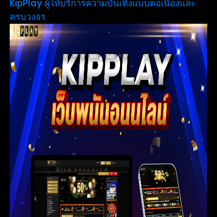
KipPlay ผู้ให้บริการความบันเทิงแบบต่อเนื่องและ
ครบวงจร