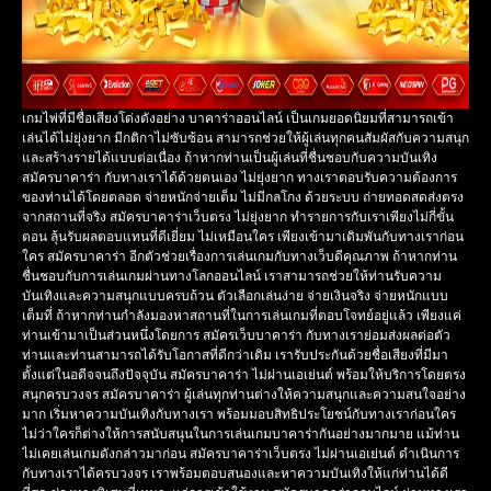
เกมไพ่ที่มีชื่อเสียงโด่งดังอย่าง บาคาร่าออนไลน์ เป็นเกมยอดนิยมที่สามารถเข้า
เล่นได้ไม่ยุ่งยาก มีกติกาไม่ซับซ้อน สามารถช่วยให้ผู้เล่นทุกคนสัมผัสกับความสนุก
และสร้างรายได้แบบต่อเนื่อง ถ้าหากท่านเป็นผู้เล่นที่ชื่นชอบกับความบันเทิง
สมัครบาคาร่า กับทางเราได้ด้วยตนเอง ไม่ยุ่งยาก ทางเราตอบรับความต้องการ
ของท่านได้โดยตลอด จ่ายหนักจ่ายเต็ม ไม่มีกลโกง ด้วยระบบ ถ่ายทอดสดส่งตรง
จากสถานที่จริง สมัครบาคาร่าเว็บตรง ไม่ยุ่งยาก ทำรายการกับเราเพียงไม่กี่ขั้น
ตอน ลุ้นรับผลตอบแทนที่ดีเยี่ยม ไม่เหมือนใคร เพียงเข้ามาเดิมพันกับทางเราก่อน
ใคร สมัครบาคาร่า อีกตัวช่วยเรื่องการเล่นเกมกับทางเว็บดีคุณภาพ ถ้าหากท่าน
ชื่นชอบกับการเล่นเกมผ่านทางโลกออนไลน์ เราสามารถช่วยให้ท่านรับความ
บันเทิงและความสนุกแบบครบถ้วน ตัวเลือกเล่นง่าย จ่ายเงินจริง จ่ายหนักแบบ
เต็มที่ ถ้าหากท่านกำลังมองหาสถานที่ในการเล่นเกมที่ตอบโจทย์อยู่แล้ว เพียงแค่
ท่านเข้ามาเป็นส่วนหนึ่งโดยการ สมัครเว็บบาคาร่า กับทางเราย่อมส่งผลต่อตัว
ท่านและท่านสามารถได้รับโอกาสที่ดีกว่าเดิม เรารับประกันด้วยชื่อเสียงที่มีมา
ตั้งแต่ในอดีจจนถึงปัจจุบัน สมัครบาคาร่า ไม่ผ่านเอเย่นต์ พร้อมให้บริการโดยตรง
สนุกครบวงจร สมัครบาคาร่า ผู้เล่นทุกท่านต่างให้ความสนุกและความสนใจอย่าง
มาก เริ่มหาความบันเทิงกับทางเรา พร้อมมอบสิทธิประโยชน์กับทางเราก่อนใคร
ไม่ว่าใครก็ต่างให้การสนับสนุนในการเล่นเกมบาคาร่ากันอย่างมากมาย แม้ท่าน
ไม่เคยเล่นเกมดังกล่าวมาก่อน สมัครบาคาร่าเว็บตรง ไม่ผ่านเอเย่นต์ ดำเนินการ
กับทางเราได้ครบวงจร เราพร้อมตอบสนองและหาความบันเทิงให้แก่ท่านได้ดี