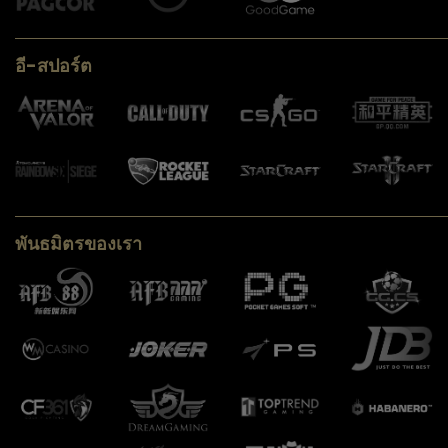
อี-สปอร์ต
พันธมิตรของเรา