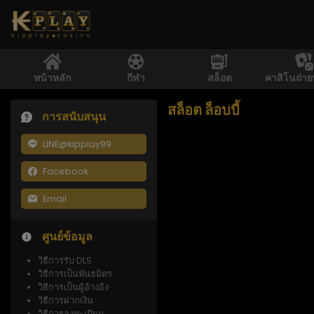
หน้าหลัก
กีฬา
สล็อต
คาสิโนถ่า
สล็อต ล็อบบี้
การสนับสนุน
LINE@kipplay99
Facebook
Email
ศูนย์ข้อมูล
วิธีการรับ DLS
วิธีการเป็นพันธมิตร
วิธีการเป็นผู้อ้างอิง
วิธีการฝากเงิน
วิธีการลงทะเบียน