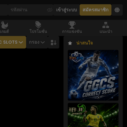
เข้าสู่ระบบ
สมัครสมาชิก
เกมส์
โปรโมชั่น
การแข่งขัน
แนะนำ
C SLOTS
กรอง
น่าสนใจ