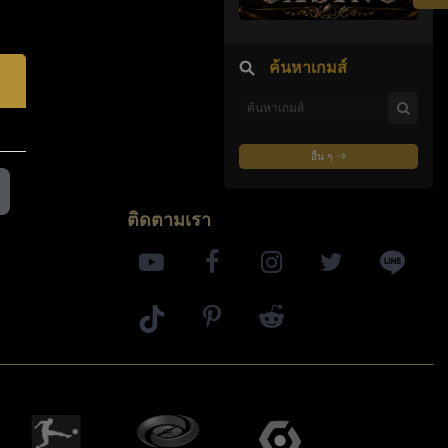
ค้นหาเกมส์
อื่น ๆ
ติดตามเรา