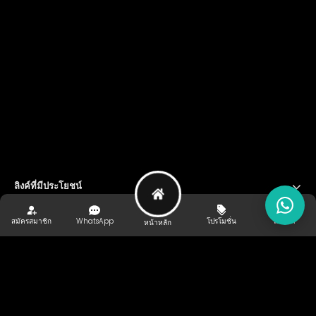
ลิงค์ที่มีประโยชน์
บริษัทของเรา
สมัครสมาชิก
WhatsApp
โปรโมชั่น
แนะนำ
หน้าหลัก
ผู้ให้บริการชำระเงิน
ติดตามเรา
ใบอนุญาตเกมส์
กีฬา
อี-สปอร์ต