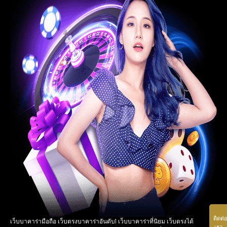
ติดต่
เว็บบาคาร่ามือถือ เว็บตรงบาคาร่าอันดับ1 เว็บบาคาร่าที่นิยม เว็บตรงได้
เรา