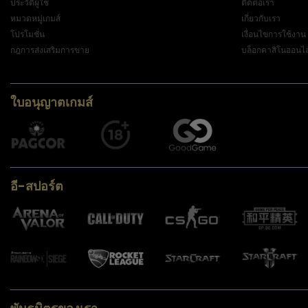
ประวัติผู้ใช้
ติดต่อเรา
หมวดหมู่เกมส์
เกี่ยวกับเรา
โปรโมชั่น
เงื่อนไขการใช้งาน
กฎการส่งเสริมการขาย
บล็อกคาสิโนออนไล
ใบอนุญาตเกมส์
อี-สปอร์ต