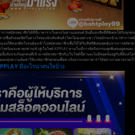
รสมัครสมาชิกได้ที่นี่บาคาร่าเว็บตรงไม่ผ่านเอเย่นต์ ยินดีมอบสิทธิ์ที่พิเศษให้กับทุกคนที
ค่ายชื่อดังยอดฮิตในดวงใจของนักเดิมพันทั่วโลกโดยเฉพาะชาวไทยมักจะเข้ามาทำการสมัค
เองก็ติดอกติดใจจนต้องเข้าไปสมัครสมาชิกเพื่อให้ได้รับสิทธิพิเศษสุดคุ้มจากการสมัครฝ
ไรพร้อมจะพาทุกท่านเข้าสู่เว็บไซต์ KIPPLAY ทางเว็บมีการจัดกิจกรรมสุดพิเศษอยู่ตลอดเว
ไม่อั้นรับประกันทุกคนที่เข้ามาสมัครสมาชิกกับเว็บไซต์นี้ท่านจะไม่มีหยุดนิ่งอยู่กับที่มี
มอบทุกความคุ้มค่าให้แก่สมาชิกทุกคนเพื่อหาเงินจากเกมบาคาร่าได้อย่างง่ายดายรวดเร็
IPPLAY มีอะไรน่าสนใจบ้าง