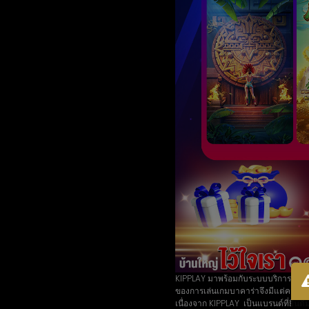
KIPPLAY มาพร้อมกับระบบบริการที่โดดเด่
ของการเล่นเกมบาคาร่าจึงมีแต่ความคุ้
เนื่องจาก KIPPLAY เป็นแบรนด์ที่ยินดี