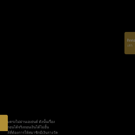
ติดต่
เรา
เว็บตรงไม่ผ่านเอเย่นต์ ดังนั้นเรื่อง
ำไรถอนได้จริงถอนเงินได้ไม่อั้น
บไซต์ที่ต้องการให้สมาชิกมีเงินรางวัล