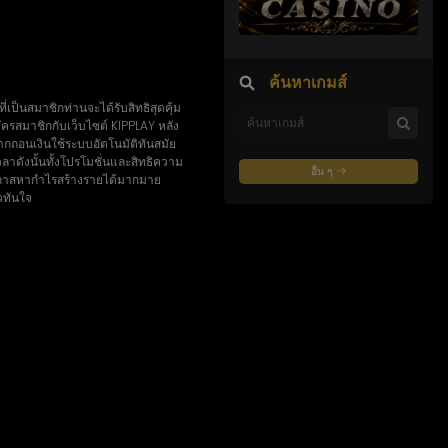
ค้นหาเกมส์
่เป็นสมาชิกท่านจะได้รับสิทธิสุดคุ้ม
รสมาชิกกับเว็บไซต์ KIPPLAY หลัง
ากถอนเงินใช้ระบบอัตโนมัติทันสมัย
ลาดังนั้นทั้งโปรโมชั่นและสิทธิความ
อื่น ๆ
แต่โอกาสหากำไรสร้างรายได้มากมาย
วทันใจ