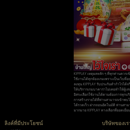
KIPPLAY เหตุผลหลัก ๆ ที่ทุกท่านควรเข
ใช้งานได้ทุกห้องเกมเพราะเป็นเว็บที
ลงทุน KIPPLAY รับประกันทำกำไรได้จริงถ
ให้บริการเกมบาคาร่าไม่เคยทำให้ผู้เล่
อิสระเลือกใช้งานได้ตามต้องการทุก
การสร้างรายได้ที่ท่านสามารถเข้าพบ
ได้รวดเร็ว ฝากถอนอัตโนมัติ ท่านสาม
มากมาย KIPPLAY ทางเลือกที่ยอดเยี่ย
ลิงค์ที่มีประโยชน์
บริษัทของเร