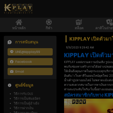
หน้าหลัก
กีฬา
สล็อต
คาสิโนถ่า
KIPPLAY เปิดตัวมาใ
การสนับสนุน
11/9/2023 9:29:42 AM
LINE@kipplay99
KIPPLAY เปิดตัวม
Facebook
KIPPLAY แหล่งรวมความบันเทิง รูปแบบ
พบกับช่องทางสร้างรายได้อย่างปลอดภัย
ให้เห็นถึงคุณภาพในทุกระบบทุกบริการข
Email
อันดับ 1 เว็บคาสิโนออนไลน์ยุคใหม่ 2
น้ำเต้าปูปลาออนไลน์ ไม่พลาดแม้แต่เก
ศูนย์ข้อมูล
ความสะดวกสบายในการหาเงินจากเกมไพ่
ท่านจะประทับใจกับเว็บนี้อย่างแน่นอน
วิธีการรับ DLS
สมัครสมาชิกกับทาง KIP
วิธีการเป็นพันธมิตร
วิธีการเป็นผู้อ้างอิง
วิธีการฝากเงิน
วิธีการลงทะเบียน