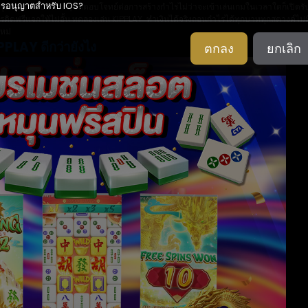
รอนุญาตสำหรับ IOS?
รับปรุงพัฒนาระบบต่าง ๆ ให้ตอบโจทย์ต่อการสร้างกำไรไม่ว่าจะเข้าเล่นเกมในเวลาใดก็เปิดร
ครดิตฟรีแจกให้ไม่อั้น ทดลองเล่น KIPPLAY ทำเงินได้จริงถอนกำไรได้ทุกบาททุกสตางค์ไม่มี
หม่
PPLAY ดีกว่ายังไง
ตกลง
ยกเลิก