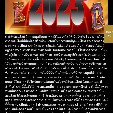
ติดต่
เรา
คาสิโนออนไลน์ ถ้าหากพูดถึงเกมไพ่คาสิโนออนไลน์ที่เป็นอันดับ 1 อย่างเกมไพ่บา
คาร่าออนไลน์นี้นั้นถือว่าเป็นอีกหนึ่งเกมไพ่ยอดนิยมที่คุณนั้นไม่ควรพลาดอย่าง
มาก เพราะ เป็นตัวเกมที่สามารถเล่นแล้ว ได้เงินจริง และ เว็บคาสิโนออนไลน์ มี
กฎกติกาที่ง่ายดายรวมถึงสามารถที่จะเล่นเกมดังกล่าวนี้ ได้ไม่ยากอีกด้วย มือใหม่
หรือผู้เล่นไม่เคยมีประสบการณ์ ก็สามารถเข้าร่วมสนุกได้ตลอดทั้งวัน แถมท่านยัง
ได้รับผลตอบแทนที่ยอดเยี่ยมที่สุด และ ที่สำคัญตัวเกมของ คาสิโนออนไลน์ ก็ไม่
ได้พลาดที่จะนำตัวเกมบาคาร่า ดังกล่าวนี้มาบริการนั่นเองดังนั้นท่านจึงสามารถ
สร้างผลกำไรจากการเดิมพันในตัวเกมดังกล่าวนี้ได้ไม่ยากนั่นเอง เว็บตรง คาสิโน
ซึ่งการเล่นเกมไพ่บาคาร่าออนไลน์นี้นั้นเป็นอีกหนึ่งเกมที่มีการลงทุนที่ต่ำ และ
สามารถสร้างผลกำไรที่มากมายมหาศาล จึงไม่แปลกใจนักว่าทำไมเหล่านักเล่น
เกมคาสิโนต่าง ๆ ถึงได้นิยมการเดิมพันในตัว คาสิโนออนไลน์ นี้นั่นเอง และ ที่
สำคัญตัวเกมนี้นั้นยังให้ผลตอบแทนที่มากกว่า จากการลงทุนอีกด้วย ดังนั้นถ้าหาก
ท่านนั้นกำลังมองหาตัวเกมไพ่ที่สามารถทำเงินได้ อย่าได้พลาดที่ สมัครคาสิโน
ออนไลน์ ได้ลองเล่นเกมบาคาร่าโดยเด็ดขาดไม่แน่ท่านนั้นอาจจะสามารถสร้าง
ผลกำไรที่มากกว่าเดิมจากการเดิมพันในตัวเกมดังกล่าวนี้ก็ได้ซึ่งบาคาร่าออนไลน์
นี้นั้นจะแบ่งเป็นทั้งหมด 3 ประเภทและแต่ละประเภทของค่ายเกมดังกล่าวนี้ก็มีการ
จ่ายเงินที่แตกต่างกันไป จึงทำให้ทาง คาสิโนออนไลน์ กลายเป็นสถานที่ของการ