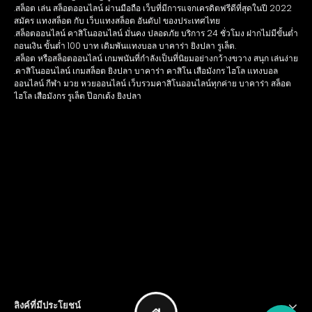
.สล็อต เล่น สล็อตออนไลน์ ผ่านมือถือ เว็บที่มีการแจกเครดิตฟรีดีที่สุดในปี 2022
สมัคร แทงสล็อต กับ เว็บแทงสล็อต อันดับ1 ของประเทศไทย
.สล็อตออนไลน์ คาสิโนออนไลน์ มั่นคง ปลอดภัย บริการ 24 ชั่วโมง ฝากไม่มีขั้น​ต่ำ
ถอนเงิน ขั้นต่ำ 100 บาท เดิมพันแทงบอล บาคาร่า ยิงปลา รูเล็ต.
.สล็อต หรือสล็อตออนไลน์ เกมพนันที่กำลังเป็นที่นิยมอย่างกว้างขวาง สนุก เล่นง่าย
.คาสิโนออนไลน์ เกมสล็อต ยิงปลา บาคาร่า คาสิโน เสือมังกร ไฮโล แทงบอล​
ออนไลน์ กีฬา มวย หวยออนไลน์ เว็บรวมคาสิโนออนไลน์ทุกค่าย บาคาร่า สล็อต
ไฮโล เสือมังกร รูเล็ต ป๊อกเด้ง ยิงปลา
ลิงค์ที่มีประโยชน์