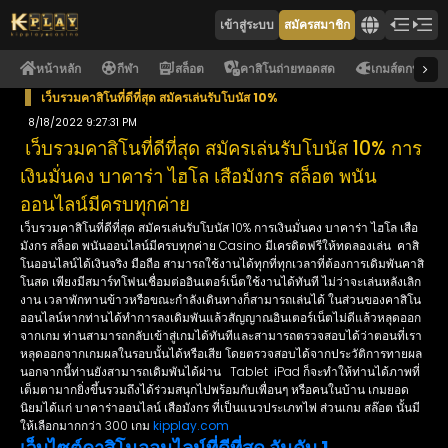
เข้าสู่ระบบ
สมัครสมาชิก
หน้าหลัก
กีฬา
สล็อต
คาสิโนถ่ายทอดสด
เกมส์ตกปลา
เว็บรวมคาสิโนที่ดีที่สุด สมัครเล่นรับโบนัส 10%
8/18/2022 9:27:31 PM
เว็บรวมคาสิโนที่ดีที่สุด สมัครเล่นรับโบนัส 10% การ
เงินมั่นคง บาคาร่า ไฮโล เสือมังกร สล็อต พนัน
ออนไลน์มีครบทุกค่าย
เว็บรวมคาสิโนที่ดีที่สุด สมัครเล่นรับโบนัส 10% การเงินมั่นคง บาคาร่า ไฮโล เสือ
มังกร สล็อต พนันออนไลน์มีครบทุกค่าย Casino มีเครดิตฟรีให้ทดลองเล่น คาสิ
โนออนไลน์ได้เงินจริง มือถือ สามารถใช้งานได้ทุกที่ทุกเวลาที่ต้องการเดิมพันคาสิ
โนสด เพียงมีสมาร์ทโฟนเชื่อมต่ออินเตอร์เน็ตใช้งานได้ทันที ไม่ว่าจะเล่นหลังเลิก
งาน เวลาพักทานข้าวหรือขณะกำลังเดินทางก็สามารถเล่นได้ ในส่วนของคาสิโน
ออนไลน์หากท่านได้ทำการลงเดิมพันแล้วสัญญาณอินเตอร์เน็ตไม่ดีแล้วหลุดออก
จากเกม ท่านสามารถกลับเข้าสู่เกมได้ทันทีและสามารถตรวจสอบได้ว่าตอนที่เรา
หลุดออกจากเกมผลในรอบนั้นได้หรือเสีย โดยตรวจสอบได้จากประวัติการทายผล
นอกจากนี้ท่านยังสามารถเดิมพันได้ผ่าน Tablet iPad ก็จะทำให้ท่านได้ภาพที่
เต็มตามากยิ่งขึ้นรวมถึงได้ร่วมสนุกไปพร้อมกับเพื่อนๆ หรือคนในบ้าน เกมยอด
นิยมได้แก่ บาคาร่าออนไลน์ เสือมังกร ที่เป็นแนวประเภทไพ่ ส่วนเกม สล๊อต นั้นมี
ให้เลือกมากกว่า 300 เกม
kipplay.com