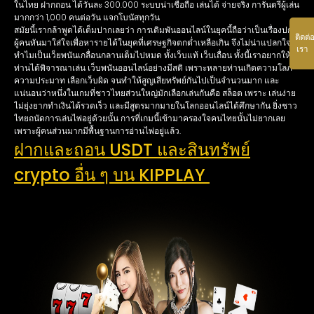
ในไทย ฝากถอน ได้วันละ 300.000 ระบบน่าเชื่อถือ เล่นได้ จ่ายจริง การันตรีผู้เล่น
มากกว่า 1,000 คนต่อวัน แจกโบนัสทุกวัน
สมัยนี้เรากล้าพูดได้เต็มปากเลยว่า การเดิมพันออนไลน์ในยุคนี้ถือว่าเป็นเรื่องปกติ
ติดต่
ผู้คนหันมาใส่ใจเพื่อหารายได้ในยุคที่เศรษฐกิจตกต่ำเหลือเกิน จึงไม่น่าแปลกใจที่
เรา
ทำไมเป็นเว็ยพนันเกลื่อนกลานเต็มไปหมด ทั้งเว็บแท้ เว็บเถื่อน ทั้งนี้เราอยากให้
ท่านได้พิจารณาเล่น เว็บพนันออนไลน์อย่างมีสติ เพราะหลายท่านเกิดความโลภ
ความประมาท เลือกเว็บผิด จนทำให้สูญเสียทรัพย์กันไปเป็นจำนวนมาก และ
แน่นอนว่าหนึ่งในเกมที่ชาวไทยส่วนใหญ่มักเลือกเล่นกันคือ สล็อต เพราะ เล่นง่าย
ไม่ยุ่งยากทำเงินได้รวดเร็ว และมีสูตรมากมายในโลกออนไลน์ได้ศึกษากัน ยิ่งชาว
ไทยถนัดการเล่นไพ่อยู่ด้วยนั้น การที่เกมนี้เข้ามาครองใจคนไทยนั้นไม่ยากเลย
เพราะผู้คนส่วนมากมีพื้นฐานการอ่านไพ่อยู่แล้ว.
ฝากและถอน USDT และสินทรัพย์
crypto อื่น ๆ บน KIPPLAY