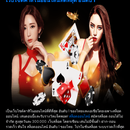
เว็บไซต์คาสิโนออนไลน์ที่ดีที่สุด อันดับ 1
เป็นเว็บไซต์คาสิโนออนไลน์ที่ดีที่สุด อันดับ 1 ของไทยและเอเชียโดยเฉพาะสล็อต
ออนไลน์. เล่นตอนนี้และรับรางวัลแจ็คพอต!
สล็อตออนไลน์
สมัครสล็อต ถอนได้ไม่
จำกัด สูงสุดวันละ 300.000. เว็บสล็อต โคตรเซียน เล่นไม่มีขั้นต่ำ ฝาก-ถอน
รวดเร็ว ทันใจ สล็อตออนไลน์ อันดับ 1 ของไทย.. โปรโมชั่นสล็อต ระบบรวดเร็วที่สุด