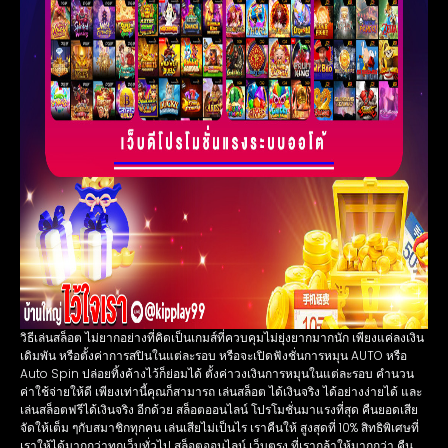
วิธีเล่นสล็อต ไม่ยากอย่างที่คิดเป็นเกมส์ที่ควบคุมไม่ยุ่งยากมากนัก เพียงแค่ลงเงิน
เดิมพัน หรือตั้งค่าการสปินในแต่ละรอบ หรือจะเปิดฟังชั่นการหมุน AUTO หรือ
Auto Spin ปล่อยทิ้งค้างไว้ก็ย่อมได้ ตั้งค่าวงเงินการหมุนในแต่ละรอบ คำนวน
ค่าใช้จ่ายให้ดี เพียงเท่านี้คุณก็สามารถ เล่นสล็อต ได้เงินจริง ได้อย่างง่ายได้ และ
เล่นสล็อตฟรีได้เงินจริง อีกด้วย สล็อตออนไลน์ โปรโมชั่นมาแรงที่สุด คืนยอดเสีย
จัดให้เต็ม ๆกับสมาชิกทุกคน เล่นเสียไม่เป็นไร เราคืนให้ สูงสุดที่ 10% สิทธิพิเศษที่
เราให้ได้มากกว่าทุกเว็บทั่วไป สล็อตออนไลน์ เว็บตรง ที่เรากล้าให้มากกว่า คืน