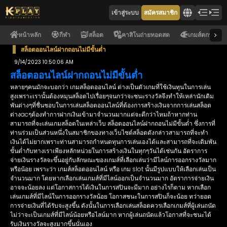
เข้าสู่ระบบ
สมัครสมาชิก
หน้าหลัก
กีฬา
สล็อต
คาสิโนถ่ายทอดสด
เกมส์ตกปลา
สล็อตออนไลน์ฝากถอนไม่มีขั้นต่ำ
9/14/2023 10:50:06 AM
สล็อตออนไลน์ฝากถอนไม่มีขั้นต่ำ
หลายๆคนมักจะบอกว่า เกมสล็อตออนไลน์ ต่างเป็นตัวเกมที่ใช้เงินทุนในการเล่น
สูงเพราะเรานั้นต้องหมุนสล็อตไปเรื่อยๆจนกว่าจะชนะรางวัลจึงทำให้เหล่านักเดิม
พันต่างๆที่ชื่นชอบในการเล่นสล็อตออนไลน์ที่ต้องการสร้างเงินจากการเล่นสล็อต
ต่างacๆต้องทำการฝากเงินเข้ามาจำนวนมากแต่จะดีกว่าไหมถ้าหากท่าน
สามารถที่จะเล่นเกมสล็อตในเหล่าเว็บ สล็อตออนไลน์ฝากถอนไม่มีขั้นต่ำ ซึ่งการที่
ท่านร่วมเป็นส่วนหนึ่งในสมาชิกของทางเว็บไซต์สล็อตดังกล่าวสามารถที่จะทำ
เงินได้ไม่ยากเพราะท่านสามารถกำหนดทุนการเล่นเองได้และสามารถที่จะเดิมพัน
ขั้นต่ำกับทางเราเพียงหลักหน่วยในการสร้างเงินในทุกๆวันได้เช่นกัน อัตราการ
จ่ายเงินรางวัลจะขึ้นอยู่กับลักษณะของเกมส์ที่เลือกเล่นว่ามีไลน์การออกรางวัลมาก
หรือน้อย เพราะว่า เกมส์สล็อตออนไลน์ หรือ เกม slot นั้นมีรูปแบบให้เลือกเล่นเป็น
จำนวนมาก โดยหากเลือกเล่นเกมส์ที่มีไลน์ออกเป็นจำนวนมาก อัตราการจ่ายเงิน
อาจจะน้อยลง แต่โอกาสการได้เงินในการสปินจะมีมาก อย่างไรก็ตาม หากเลือก
เล่นเกมส์ที่มีไลน์ในการออกรางวัลน้อย โอกาสชนะในการสปินก็จะน้อย ทว่ายอด
การจ่ายเงินที่ได้รับจะสูงขึ้น ดังนั้นในการเลือกเล่นสล็อตควรเลือกเกมส์ที่ผู้เล่นถนัด
ไม่ว่าจะเป็นเกมส์ที่มีไลน์น้อยหรือไลน์มาก หากผู้เล่นถนัดแล้วโอกาสที่จะชนะได้
รับเงินรางวัลจะสูงมากขึ้นนั่นเอง