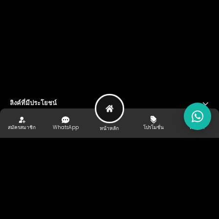
ลิงค์ที่มีประโยชน์
บริษัทของเรา
สมัครสมาชิก
WhatsApp
โปรโมชั่น
แนะนำ
หน้าหลัก
ผู้ให้บริการชำระเงิน
ติดตามเรา
ใบอนุญาตเกมส์
กีฬา
อี-สปอร์ต
พันธมิตรของเรา
Copyright ©
2026
KIPPLAY . สงวนลิขสิทธิ์ v3.3.729.51911.61