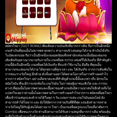
สมัครโรม่า (SLOT ROMA) เพิ่มเติมความบันเทิงที่มากกว่าเดิม ถือว่าเป็นอีกหนึ่ง
เกมทำเงินที่คุณนั้นไม่ควรพลาดเพราะ สามารถเข้าเล่นสนุกได้ง่าย ทำเงินได้จริง
โบนัสแตกบ่อย ถือว่าเป็นอีกหนึ่งเกมยอดนิยมที่เหล่านักเล่นเกมนั้นนิยมเล่นเกม
เดิมพันกันอย่างมากมายกับภายใน เกมสล็อต roma เล่นฟรีได้เงินจริง ที่สำคัญตัว
เกมนี้ยังเป็นอีกหนึ่ง เกมสล็อตได้เงินจริง ที่จะเข้าใช้งานใน มือถือ ที่คุณนั้น
สามารถจะเล่นเกมได้ง่าย ได้ทุกสถานที่ทุกเวลา และ ได้เงินจริง จากการเดิมพันใน
การชนะรางวัลใหญ่ อีกด้วย ดังนั้นท่านอย่าได้พลาดโอกาสในการสร้างผลกำไร
จากการ สมัครโรม่า อย่างเด็ดขาดและที่สำคัญตัวเกมนี้นั้นจะกล่าวถึง นักรบใน
สมัยโรมัน ที่จะมีการแข่งขันใน เกมโรมัน ในการต่อสู้เอาชนะสิงโต และ การรบ
ต่างๆ ที่คุณนั้นไม่ควรพลาดและเนื้อหาของตัวเกมยังมีความน่าสนใจอีกด้วยจึงไม่
แปลกใจเลยว่าท่านนั้นไม่ควรพลาดในการสร้างผลกำไรจากการ สมัครสล็อตโรม่า
เพื่อเข้าร่วมสนุกและทำรายได้ในทุก ๆ วัน แถมการเล่น เกมโรมันออนไลน์ ยัง
สามารถทำได้ไม่ยาก และ ยังให้อัตราการจ่ายเงินที่ดีที่สุด แถมยังสามารถจ่าย
รางวัลใหญ่ให้กับผู้เล่นได้อย่างมาก โรม่า เป็นเกมสล็อตรูปแบบใหม่ที่อาศัยการ
Combo เพื่อชนะรางวัล ท่านจึงสามารถได้รับความสนุกที่มากกว่าเดิม พร้อมลุ้น
ระทึกไปกับตำนานในตัวเกมดังกล่าวแถมท่านยังสามารถได้รับการหลงใหลจาก